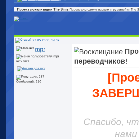
Проект локализации The Sims
Переводим самую первую игру линейки The Si
27.05.2008, 14:37
mpr
Про
переводчиков!
активист
[Про
Сообщений: 216
ЗАВЕРШ
Спасибо, чт
нами