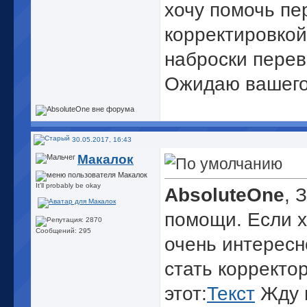
хочу помочь пе
корректировкой 
наброски перев
Ожидаю вашего
30.05.2017, 16:43
Макалок
It'll probably be okay
AbsoluteOne
, 
помощи. Если х
Сообщений: 295
очень интересн
стать корректо
этот:
Текст
Жду в