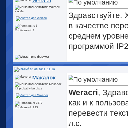
Weracri
ньюби
Здравствуйте. 
в качестве пер
Сообщений: 1
среднем уровне
программой IP2
04.08.2017, 19:16
Макалок
It'll probably be okay
Weracri
, Здрав
как и к пользо
Сообщений: 295
перевести текс
л.с.