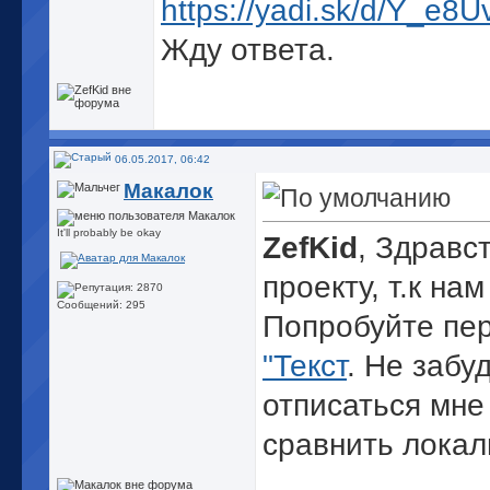
https://yadi.sk/d/Y_e
Жду ответа.
06.05.2017, 06:42
Макалок
It'll probably be okay
ZefKid
, Здравс
проекту, т.к н
Сообщений: 295
Попробуйте пере
"Текст
. Не забу
отписаться мне
сравнить локал