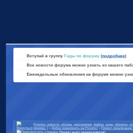
Вступай в группу
Гиды по форуму
(
подробнее
)
Все новости форума можно узнать из нашего паб
Еженедельные обновления на форуме можно узн
Prosims: новости, обзоры, дополнения, файлы, коды, объекты, 
форева ;)
>
Добро пожаловать на Prosims!
>
Проект локализации 
Проект ищет переводчиков!