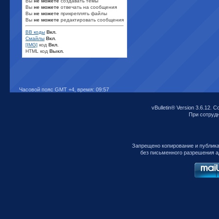
Вы
не можете
создавать темы
Вы
не можете
отвечать на сообщения
Вы
не можете
прикреплять файлы
Вы
не можете
редактировать сообщения
BB коды
Вкл.
Смайлы
Вкл.
[IMG]
код
Вкл.
HTML код
Выкл.
Часовой пояс GMT +4, время:
09:57
vBulletin® Version 3.6.12. C
При сотрудни
Запрещено копирование и публик
без письменного разрешения а