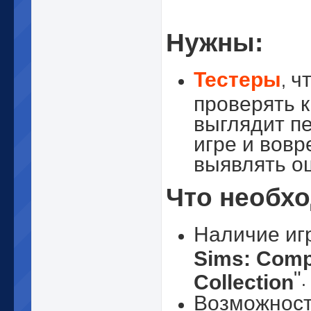
Нужны:
Тестеры
ч
,
проверять к
выглядит п
игре и вовр
выявлять о
Что необх
Наличие иг
Sims: Comp
"
Collection
.
Возможнос