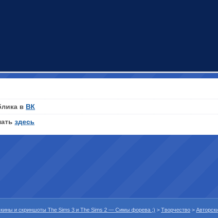
блика в
ВК
нать
здесь
 скины и скриншоты The Sims 3 и The Sims 2 — Симы форева ;)
>
Творчество
>
Авторск