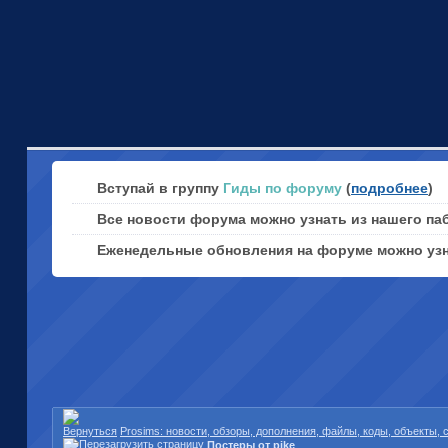
Вступай в группу
Гиды по форуму
(
подробнее
)
Все новости форума можно узнать из нашего па
Еженедельные обновления на форуме можно уз
Prosims: новости, обзоры, дополнения, файлы, коды, объекты,
Постеры от pike