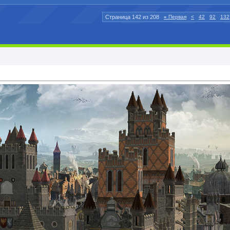
Страница 142 из 208
«
Первая
<
42
92
132