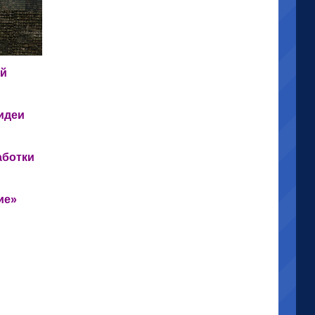
ий
идеи
аботки
ие»