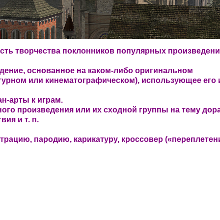
сть творчества поклонников популярных произведен
дение, основанное на каком-либо оригинальном
атурном или кинематографическом), использующее его 
н-арты к играм.
ого произведения или их сходной группы на тему дор
ия и т. п.
трацию, пародию, карикатуру, кроссовер («переплетен