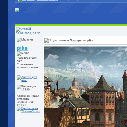
04.07.2008, 04:35
Постеры от pike
pike
Сочинитель
мрачных сказок
Адрес: Винодел
Туссента
Сообщений:
12,971