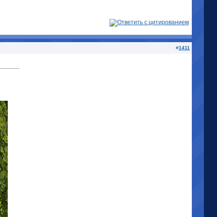
#
1411