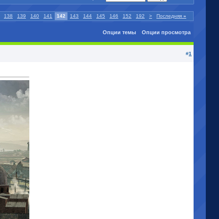
138
139
140
141
142
143
144
145
146
152
192
>
Последняя
»
Опции темы
Опции просмотра
#
1