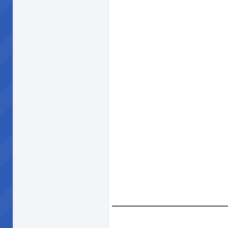
______________