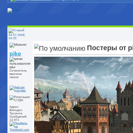
04.07.2008,
04:35
Постеры от p
pike
Сочинитель
мрачных
сказок
Адрес:
Винодел
Туссента
Сообщений:
12,971