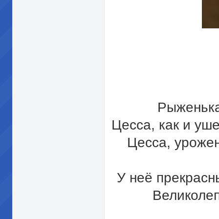
Рыженька
Цесса, как и уш
Цесса, уроже
У неё прекрасны
Великолеп