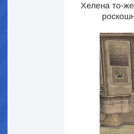
Хелена то-же
роскошн