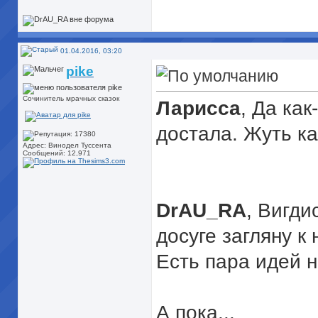
01.04.2016, 03:20
pike
Сочинитель мрачных сказок
Ларисса
, Да ка
достала. Жуть ка
Адрес: Винодел Туссента
Сообщений: 12,971
DrAU_RA
, Вигди
досуге загляну к 
Есть пара идей н
А пока...