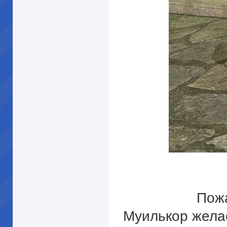
Пожа
Муилькор желае