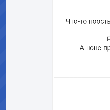
Что-то поост
А ноне п
______________