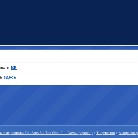
ика в
ВК
ть
здесь
ны и скриншоты The Sims 3 и The Sims 2 — Симы форева ;)
>
Творчество
>
Авторские 