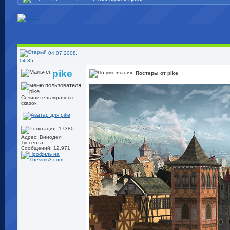
04.07.2008,
04:35
pike
Постеры от pike
Сочинитель мрачных
сказок
Адрес: Винодел
Туссента
Сообщений: 12,971