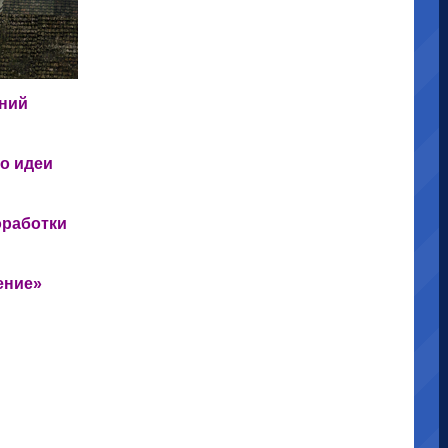
ений
о идеи
оработки
ение»