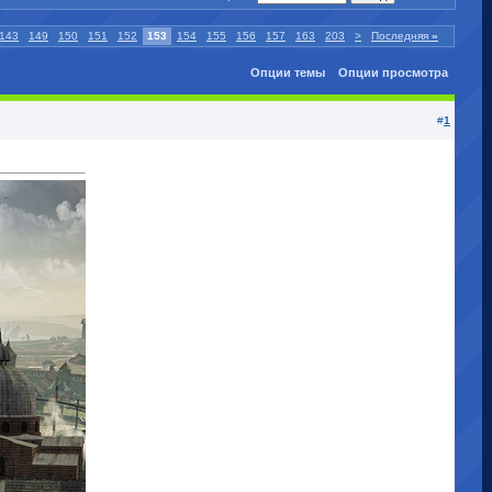
143
149
150
151
152
153
154
155
156
157
163
203
>
Последняя
»
Опции темы
Опции просмотра
#
1