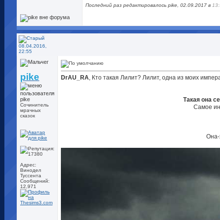
Последний раз редактировалось pike, 02.09.2017 в
13
08.04.2016,
22:55
pike
DrAU_RA
, Кто такая Лилит? Лилит, одна из моих импер
Такая она с
Сочинитель
Самое ин
мрачных
сказок
Она-
Адрес:
Винодел
Туссента
Сообщений:
12,971