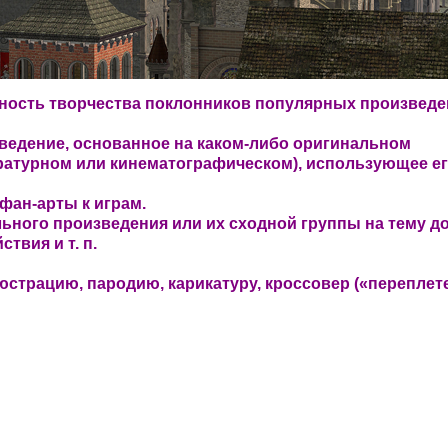
ность творчества поклонников популярных произвед
едение, основанное на каком-либо оригинальном
ературном или кинематографическом), использующее ег
фан-арты к играм.
ьного произведения или их сходной группы на тему д
твия и т. п.
юстрацию, пародию, карикатуру, кроссовер («переплет