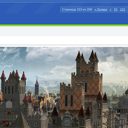
Страница 153 из 208
«
Первая
<
53
103