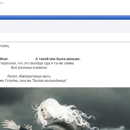
:32
.
атриц.
ейчас
.
* * * * * * * * * * *
А такой она была раньше.
тересное, что это вообще ода и та-же симка.
Вся разница в компах.
Лилит, Императрица мать.
же Голубка, она-же "Белая волшебница"