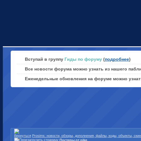
Вступай в группу
Гиды по форуму
(
подробнее
)
Все новости форума можно узнать из нашего пабл
Еженедельные обновления на форуме можно узна
Prosims: новости, обзоры, дополнения, файлы, коды, объекты, ски
Постеры от pike