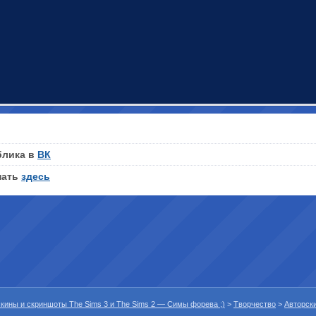
блика в
ВК
нать
здесь
 скины и скриншоты The Sims 3 и The Sims 2 — Симы форева ;)
>
Творчество
>
Авторск