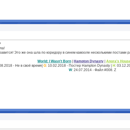
?
ла!
нравится! Это же она шла по коридору в синем камзоле несколькими постами 
World: I Wasn't Born
|
Hampton Dynasty
|
Anora's Hous
.08.2018 - Не в своё время|
G
: 10.02.2018 - Постер Hampton Dynasty |
H
: 03.12.
W
: 24.07.2014 - Файл #008. Z