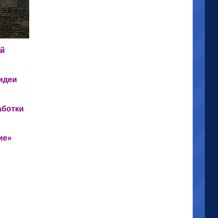
ий
идеи
аботки
ие»