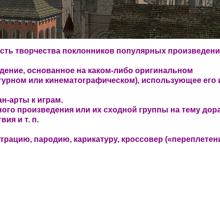
сть творчества поклонников популярных произведен
дение, основанное на каком-либо оригинальном
атурном или кинематографическом), использующее его 
н-арты к играм.
ого произведения или их сходной группы на тему дор
ия и т. п.
трацию, пародию, карикатуру, кроссовер («переплетен