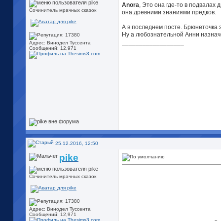
Anora
, Это она где-то в подвалах
Сочинитель мрачных сказок
она древними знаниями предков.
А в последнем посте. Брюнеточка
Ну а любознательной Анни назначе
__________________
Адрес: Винодел Туссента
Сообщений: 12,971
25.12.2016, 12:50
pike
Сочинитель мрачных сказок
Адрес: Винодел Туссента
Сообщений: 12,971