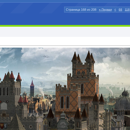
Страница 168 из 208
«
Первая
<
68
118