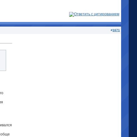
#
1671
го
ия
кивался
вообще