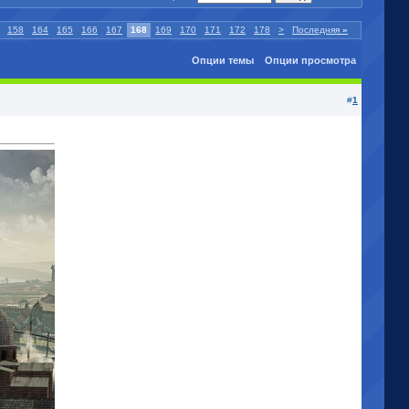
158
164
165
166
167
168
169
170
171
172
178
>
Последняя
»
Опции темы
Опции просмотра
#
1