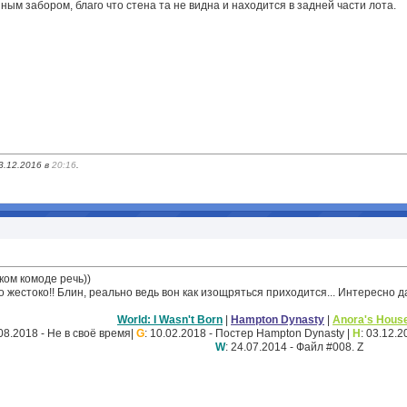
ым забором, благо что стена та не видна и находится в задней части лота.
3.12.2016 в
20:16
.
аком комоде речь))
о жестоко!! Блин, реально ведь вон как изощряться приходится... Интересно даж
World: I Wasn't Born
|
Hampton Dynasty
|
Anora's Hous
.08.2018 - Не в своё время|
G
: 10.02.2018 - Постер Hampton Dynasty |
H
: 03.12.
W
: 24.07.2014 - Файл #008. Z