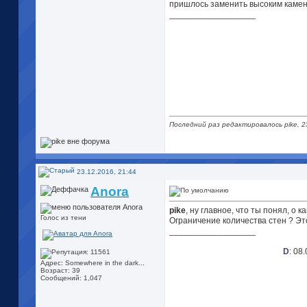
пришлось заменить высоким каменн
__________________
Последний раз редактировалось pike, 2
23.12.2016, 21:44
Anora
pike
, ну главное, что ты понял, о к
Голос из тени
Ограничение количества стен
? Эт
__________________
D
: 08
Адрес: Somewhere in the dark...
Возраст: 39
Сообщений: 1,047