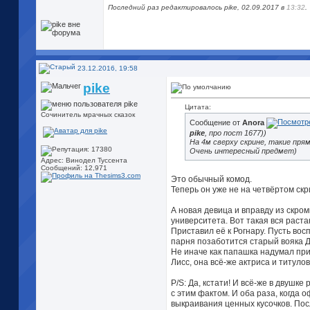
Последний раз редактировалось pike, 02.09.2017 в
13:32
.
23.12.2016, 19:58
pike
Цитата:
Сочинитель мрачных сказок
Сообщение от
Anora
pike
, про пост 1677))
На 4м сверху скрине, такие прям
Очень интересный предмет)
Адрес: Винодел Туссента
Сообщений: 12,971
Это обычный комод.
Теперь он уже не на четвёртом скр
А новая девица и вправду из скро
университета. Вот такая вся растакая
Приставил её к Рогнару. Пусть во
парня позаботится старый вояка Д
Не иначе как папашка надумал при
Лисс, она всё-же актриса и титулов
P/S: Да, кстати! И всё-же в двушк
с этим фактом. И оба раза, когда 
выкраивания ценных кусочков. Пос