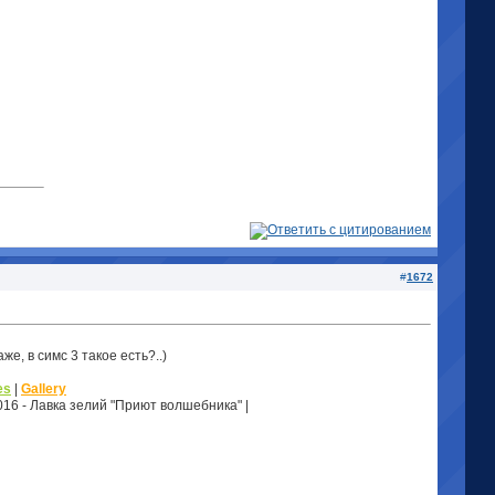
#
1672
е, в симс 3 такое есть?..)
es
|
Gallery
2016 - Лавка зелий "Приют волшебника" |