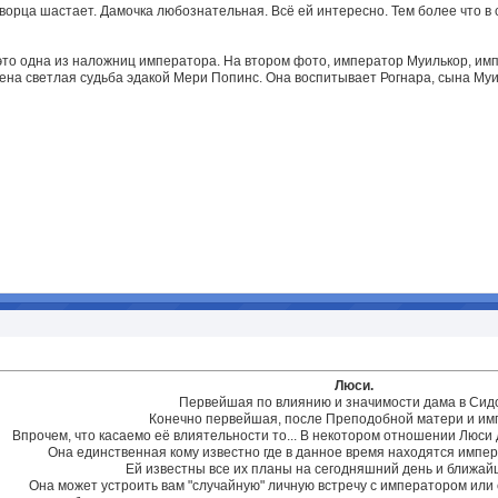
 дворца шастает. Дамочка любознательная. Всё ей интересно. Тем более что 
 это одна из наложниц императора. На втором фото, император Муилькор, им
на светлая судьба эдакой Мери Попинс. Она воспитывает Рогнара, сына Муи
Люси.
Первейшая по влиянию и значимости дама в Сид
Конечно первейшая, после Преподобной матери и им
Впрочем, что касаемо её влиятельности то... В некотором отношении Люси
Она единственная кому известно где в данное время находятся импе
Ей известны все их планы на сегодняшний день и ближа
Она может устроить вам "случайную" личную встречу с императором или 