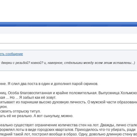
 дверки с резьбой? ковкой? и, наверное, стёклышки между всем этим вставлены...)
ине. Я слил два поста в один и дополнил парой скринов.
мниц. Особа благовоспитанная и крайне положительная. Выпускница Хольмско
 ... Но ... Я забыл как её зовут.
спитывает из парнишки высоко духовную личность. О мужской части образован
ион.
своить отпрыску титул.
ать её не реально. А вот сынульку, можно.
е реально существует ограничение количества стен на лот. Дважды, лично стал
оформлял лоты в виде городских кварталов. Приходилось что-то убирать, ради
ледний такой лот, построил вообще в образ. Одну, довольно длинную стену 