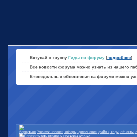
Вступай в группу
Гиды по форуму
(
подробнее
)
Все новости форума можно узнать из нашего па
Еженедельные обновления на форуме можно уз
Prosims: новости, обзоры, дополнения, файлы, коды, объекты,
Постеры от pike