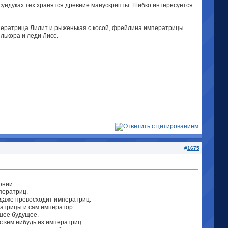
в сундуках тех хранятся древние манускрипты. Шибко интересуется
ператрица Лилит и рыженькая с косой, фрейлина императрицы.
лькора и леди Лисс.
#
1675
онии.
ператриц.
 даже превосходит императриц.
ратрицы и сам император.
йшее будущее.
с кем нибудь из императриц.