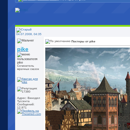
04.07.2008, 04:35
Постеры от pike
pike
Сочинитель
мрачных сказок
Адрес: Винодел
Туссента
Сообщений:
12,971