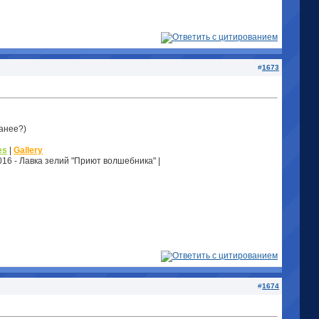
#
1673
ранее?)
es
|
Gallery
2016 - Лавка зелий "Приют волшебника" |
#
1674