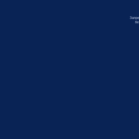
Запре
бе