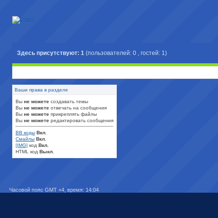
Здесь присутствуют: 1
(пользователей: 0 , гостей: 1)
Ваши права в разделе
Вы
не можете
создавать темы
Вы
не можете
отвечать на сообщения
Вы
не можете
прикреплять файлы
Вы
не можете
редактировать сообщения
BB коды
Вкл.
Смайлы
Вкл.
[IMG]
код
Вкл.
HTML код
Выкл.
Часовой пояс GMT +4, время:
14:04