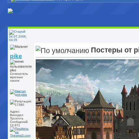
04.07.2008,
04:35
Постеры от p
pike
Сочинитель
мрачных
сказок
Адрес:
Винодел
Туссента
Сообщений:
12,971