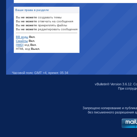
Ваши права в разделе
Вы
не можете
создавать темы
Вы
не можете
отвечать на сообщения
Вы
не можете
прикреплять файлы
Вы
не можете
редактировать сообщения
BB коды
Вкл.
Смайлы
Вкл.
[IMG]
код
Вкл.
HTML код
Выкл.
Часовой пояс GMT +4, время:
05:34
vBulletin® Version 3.6.12. C
При сотрудни
Запрещено копирование и публик
без письменного разрешения а