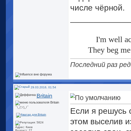
числе чёрной.
_____________
I'm well a
They beg me 
Последний раз ред
29.03.2016, 01:54
Britain
¯\_(ツ)_/¯
Если я решусь 
этом выселив и
Адрес: Киев
Возраст: 27