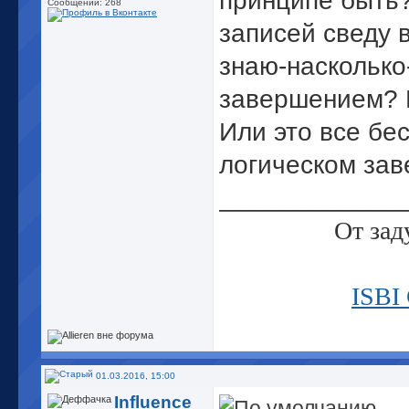
принципе быть?
Сообщений: 268
записей сведу 
знаю-насколько
завершением? Е
Или это все бе
логическом зав
_____________
От зад
ISBI
просмотренные 
01.03.2016, 15:00
Influence