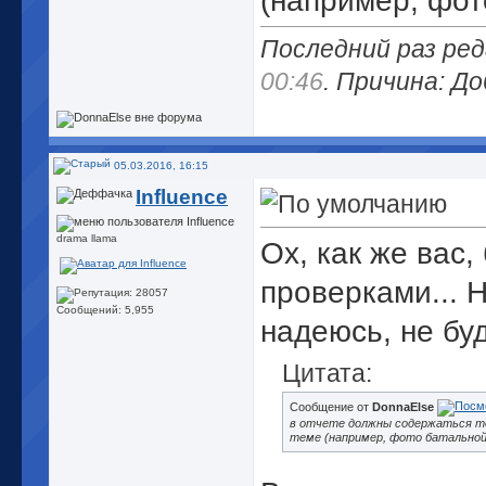
(например, фот
Последний раз ред
00:46
. Причина: До
05.03.2016, 16:15
Influence
drama llama
Ох, как же вас,
проверками...
Н
Сообщений: 5,955
надеюсь, не буд
Цитата:
Сообщение от
DonnaElse
в отчете должны содержаться тол
теме (например, фото батальной