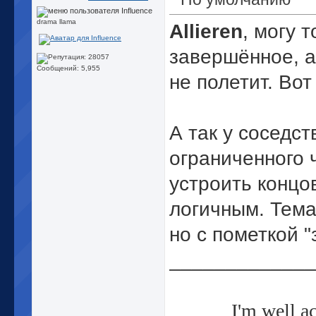
drama llama
Allieren
, могу 
завершённое, а
Сообщений: 5,955
не полетит. Во
А так у соседст
ограниченного 
устроить концов
логичным. Тема
но с пометкой 
_____________
I'm well a