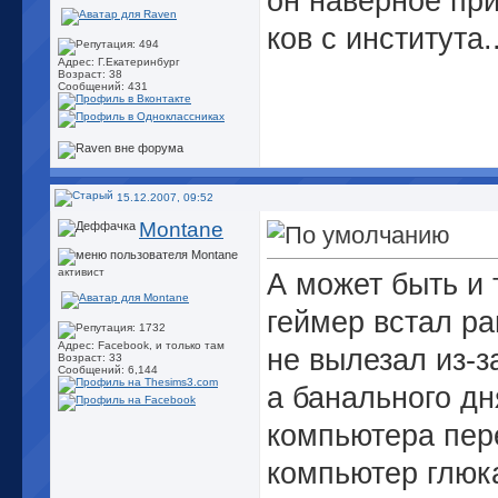
он наверное при
ков с института.
Адрес: Г.Екатеринбург
Возраст: 38
Сообщений: 431
15.12.2007, 09:52
Montane
активист
А может быть и
геймер встал ра
Адрес: Facebook, и только там
не вылезал из-за
Возраст: 33
Сообщений: 6,144
а банального дн
компьютера пере
компьютер глюка