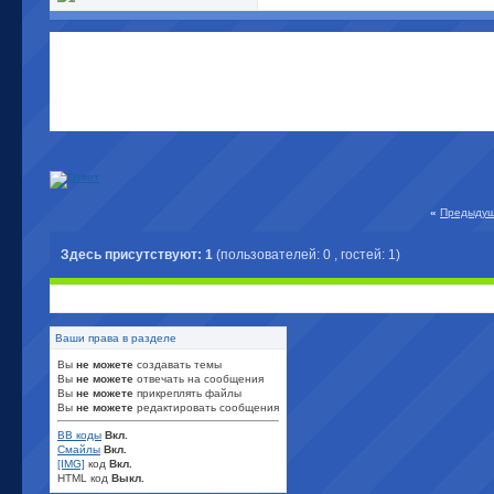
«
Предыдущ
Здесь присутствуют: 1
(пользователей: 0 , гостей: 1)
Ваши права в разделе
Вы
не можете
создавать темы
Вы
не можете
отвечать на сообщения
Вы
не можете
прикреплять файлы
Вы
не можете
редактировать сообщения
BB коды
Вкл.
Смайлы
Вкл.
[IMG]
код
Вкл.
HTML код
Выкл.