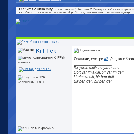
The Sims 2 University
В дополнении "The Sims 2 Университет" симам предста
заработать - от поисков временной работы до штамповки фальшивых купюр.
08.01.2008, 16:52
KriFFek
Оригами
, смотри
#2
. Дядька с бор
активист
__________________
Bir yarım akıllı, bir yarım deli
Dört yanım akıllı, bir yanım deli
Herkes akıllı, bir ben deli
Bir ben deli, bir ben deli
Сообщений: 1,811