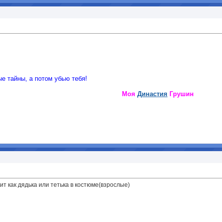
е тайны, а потом убью тебя!
Моя
Династия
Грушин
ит как дядька или тетька в костюме(взрослые)