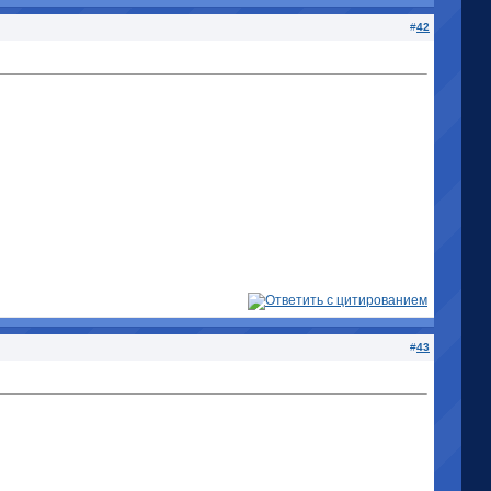
#
42
#
43