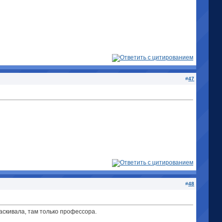
#
47
#
48
таскивала, там только профессора.