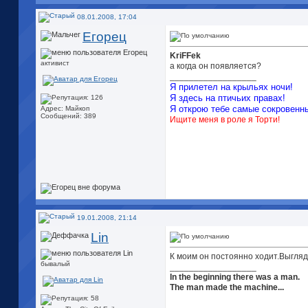
08.01.2008, 17:04
Егорец
KriFFek
активист
а когда он появляется?
__________________
Я прилетел на крыльях ночи!
Я здесь на птичьих правах!
Я открою тебе самые сокровенны
Адрес: Майкоп
Сообщений: 389
Ищите меня в роле я Торти!
19.01.2008, 21:14
Lin
К моим он постоянно ходит.Выгляд
бывалый
__________________
In the beginning there was a man.
The man made the machine...