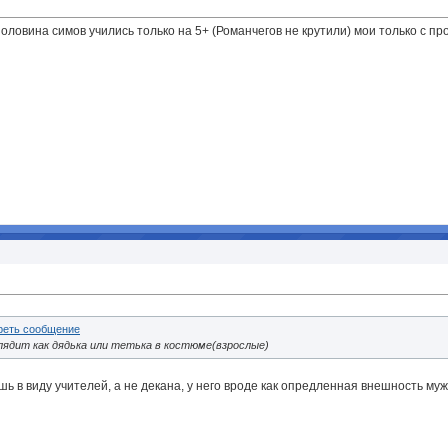
половина симов учились только на 5+ (Романчегов не крутили
) мои только с п
лядит как дядька или тетька в костюме(взрослые)
шь в виду учителей, а не декана, у него вроде как опредленная внешность муж