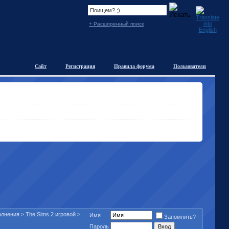
+ Расширенный поиск
Сайт
Регистрация
Правила форума
Пользователи
полнения
>
The Sims 2 игровой
>
Имя
Запомнить?
Пароль