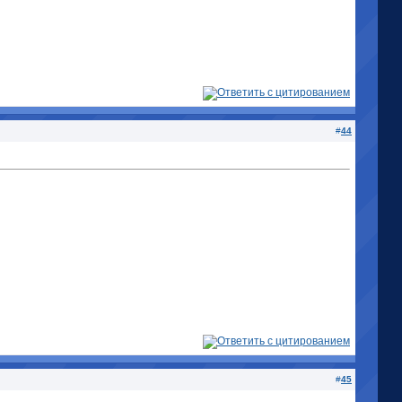
#
44
#
45