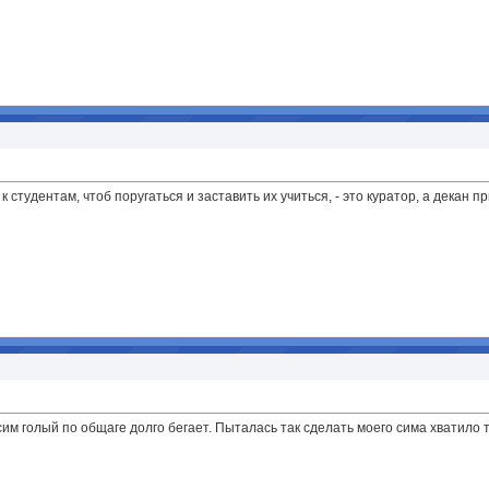
 к студентам, чтоб поругаться и заставить их учиться, - это куратор, а декан п
сим голый по общаге долго бегает. Пыталась так сделать моего сима хватило 