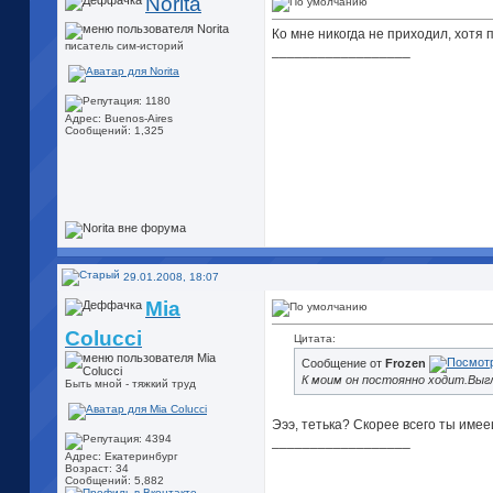
Norita
Ко мне никогда не приходил, хотя 
писатель сим-историй
__________________
Адрес: Buenos-Aires
Сообщений: 1,325
29.01.2008, 18:07
Mia
Colucci
Цитата:
Сообщение от
Frozen
К моим он постоянно ходит.Выг
Быть мной - тяжкий труд
Эээ, тетька? Скорее всего ты имее
__________________
Адрес: Екатеринбург
Возраст: 34
Сообщений: 5,882