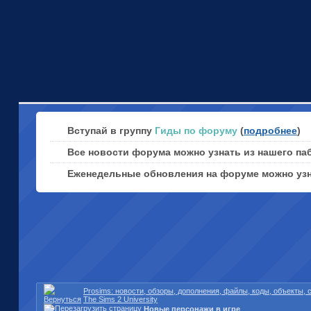
Вступай в группу
Гиды по форуму
(
подробнее
)
Все новости форума можно узнать из нашего па
Еженедельные обновления на форуме можно уз
Prosims: новости, обзоры, дополнения, файлы, коды, объекты,
The Sims 2 University
Новые персонажи в игре