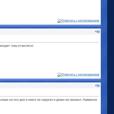
#
49
риходит тока отчислять!
#
50
только на пол дня и никто не наругал и декан ни пришел. Наверное