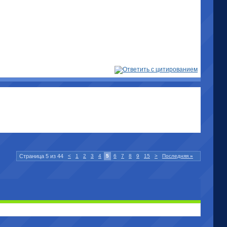
Страница 5 из 44
<
1
2
3
4
5
6
7
8
9
15
>
Последняя
»