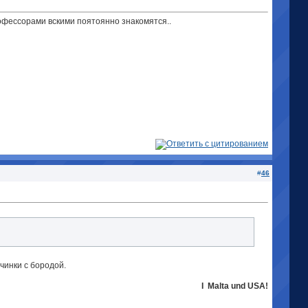
рофессорами вскими поятоянно знакомятся..
#
46
чинки с бородой.
I
Malta und USA!