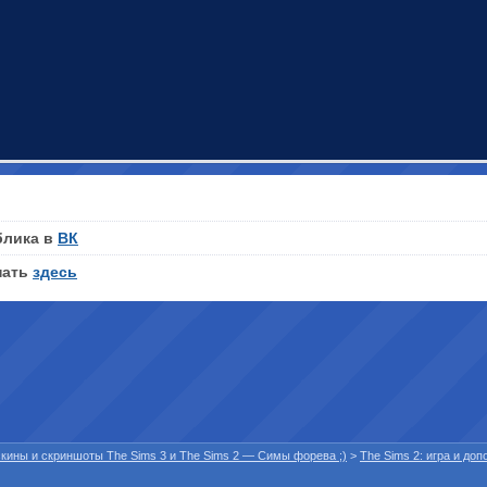
блика в
ВК
нать
здесь
 скины и скриншоты The Sims 3 и The Sims 2 — Симы форева ;)
>
The Sims 2: игра и до