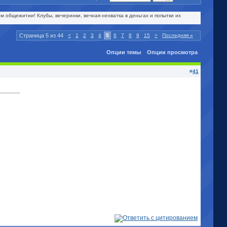
м общежитии! Клубы, вечеринки, вечная нехватка в деньгах и попытки их
Страница 5 из 44
<
1
2
3
4
5
6
7
8
9
15
>
Последняя
»
Опции темы
Опции просмотра
#
41