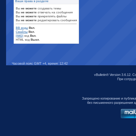
Ваши права в разделе
Вы
не можете
создавать темы
Вы
не можете
отвечать на сообщения
Вы
не можете
прикреплять файлы
Вы
не можете
редактировать сообщения
BB коды
Вкл.
Смайлы
Вкл.
[IMG]
код
Вкл.
HTML код
Выкл.
Часовой пояс GMT +4, время:
12:42
vBulletin® Version 3.6.12. C
При сотрудни
Запрещено копирование и публик
без письменного разрешения а