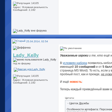
Адрес: Условная реальность
Сообщений: 2,192
25.04.2014, 02:54
Lady_Kelly
Уважаемые игроки
и те, кто ещё н
В
условиях набора
появилось небол
гид по форуму
имеющий
10 сообщений
и от
5 бал
страница MS Word). То есть, если у
пробный пост, как и прежде,
не нуж
Адрес: Условная реальность
И ещё
новость
:
Сообщений: 2,192
Теперь каждый приведённый вами в
Цитата:
- Цветок Дружбы
Особенности артефакта: Персонаж,