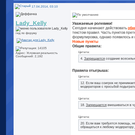
17.04.2014, 03:10
Lady_Kelly
Уважаемые ролевики!
Сегодня начинают действовать
обн
текстом правил. Часть пунктов пре
гид по форуму
формулировка, однако появилось и 
Новые пункты
Общие правила:
Цитата:
Адрес: Условная реальность
Сообщений: 2,192
4.
Запрещается
создание всесильн
Правила отыгрыша:
Цитата:
12. Если ваш соигрок не принимае
модераторов с просьбой подыграть
Цитата:
18.
Запрещается
вмешиваться в чу
Цитата:
20. Если вам требуется помощь, н
обращаться к любому модератору д