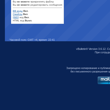
Вы
не можете
прикреплять файлы
Вы
не можете
редактировать сообщения
BB коды
Вкл.
Смайлы
Вкл.
[IMG]
код
Вкл.
HTML код
Выкл.
Часовой пояс GMT +4, время:
22:41
vBulletin® Version 3.6.12. C
При сотрудни
Запрещено копирование и публик
без письменного разрешения а