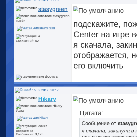
14.02.2019, 21:23
stasygreen
ньюби
подскажите, по
Center на игре 
Сообщений: 62
я скачала, заки
отображается, н
его включить
15.02.2019, 20:17
Hikary
Ушла
Цитата:
Сообщение от
stasygr
я скачала, закинула в
Возраст: 45
Сообщений: 3,123