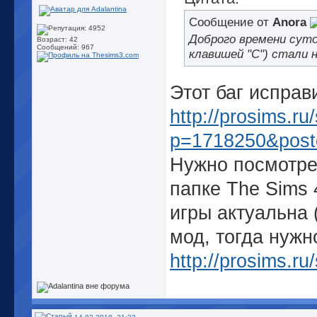
Сообщение от
Anora
Доброго времени суто
Возраст: 42
Сообщений: 967
клавишей "С") стали 
Этот баг испра
http://prosims.r
p=1718250&post
Нужно посмотре
папке The Sims 
игры актуальна 
мод, тогда нужн
http://prosims.r