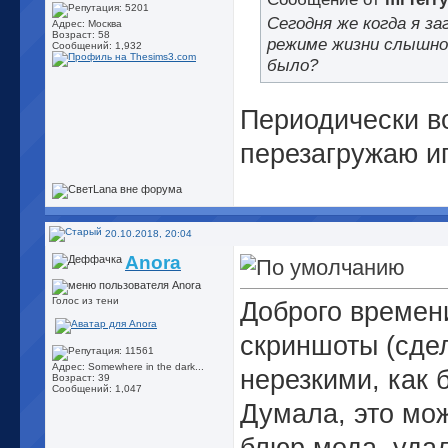
Сегодня же когда я з
Адрес: Москва
Возраст: 58
режиме жизни слышно,
Сообщений: 1,932
было?
Периодически во
перезагружаю иг
20.10.2018, 20:04
Anora
Голос из тени
Доброго времени
скриншоты (сде
Адрес: Somewhere in the dark...
нерезкими, как 
Возраст: 39
Сообщений: 1,047
Думала, это мож