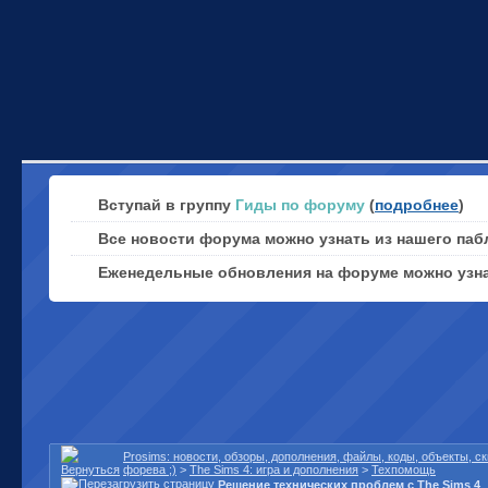
Вступай в группу
Гиды по форуму
(
подробнее
)
Все новости форума можно узнать из нашего паб
Еженедельные обновления на форуме можно узн
Prosims: новости, обзоры, дополнения, файлы, коды, объекты, 
форева ;)
>
The Sims 4: игра и дополнения
>
Техпомощь
Решение технических проблем с The Sims 4