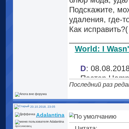
блюр мода, удал
Подскажите, мож
удаления, где-т
Как исправить?(
_____________
World: I Wasn
D
: 08.08.201
Постер Hamp
Последний раз реда
зел
W
:
20.10.2018, 23:05
Adalantina
просимовец
Цитата: