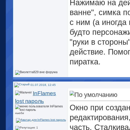
Нажимаю на дейс
ванне", симка п
с ним (а иногда 
будто персонаж
"руки в стороны"
действие. Помог
пиратка.
01.07.2018, 12:45
InFlames
lost пароль
Окно при созда
ньюби
редактирования,
часть. Сталкив