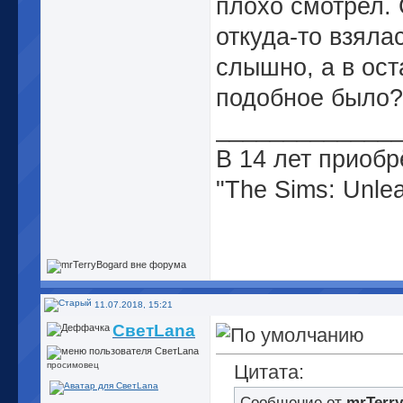
плохо смотрел. 
откуда-то взял
слышно, а в ост
подобное было?
_____________
В 14 лет приобр
"The Sims: Unle
11.07.2018, 15:21
СветLana
просимовец
Цитата:
Сообщение от
mrTerr