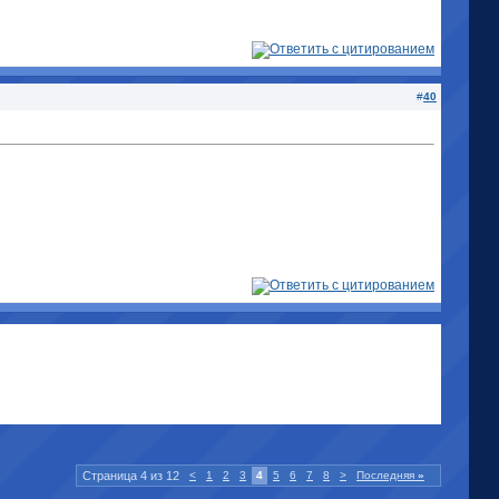
#
40
Страница 4 из 12
<
1
2
3
4
5
6
7
8
>
Последняя
»