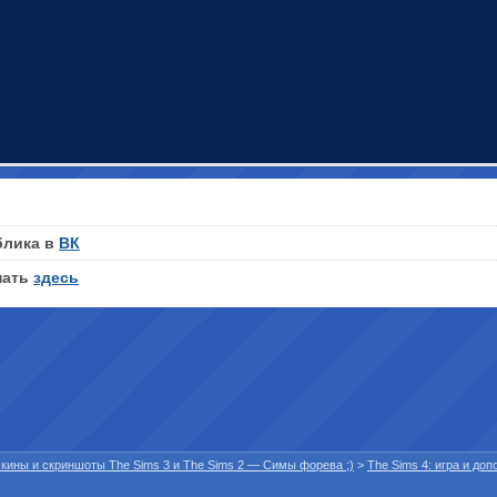
блика в
ВК
нать
здесь
 скины и скриншоты The Sims 3 и The Sims 2 — Симы форева ;)
>
The Sims 4: игра и до