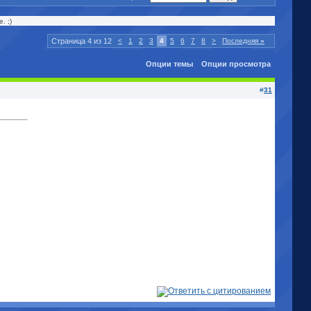
. ;)
Страница 4 из 12
<
1
2
3
4
5
6
7
8
>
Последняя
»
Опции темы
Опции просмотра
#
31