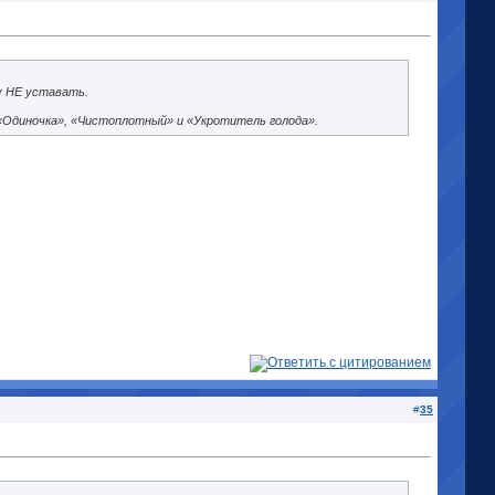
у НЕ уставать.
«Одиночка», «Чистоплотный» и «Укротитель голода».
#
35