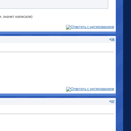
и, значит написали)
#
36
#
37