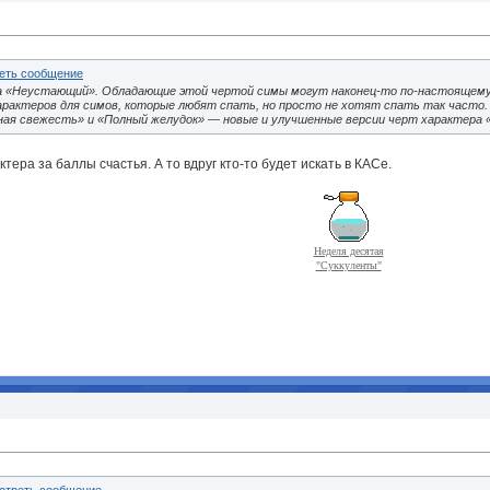
а «Неустающий». Обладающие этой чертой симы могут наконец-то по-настоящем
рактеров для симов, которые любят спать, но просто не хотят спать так часто.
ная свежесть» и «Полный желудок» — новые и улучшенные версии черт характера 
тера за баллы счастья. А то вдруг кто-то будет искать в КАСе.
Неделя десятая
"Суккуленты"