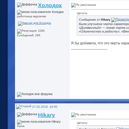
Холодок
Цитата:
работница мурзилки
Сообщение от
Hikary
Была улучшена черта характер
«Динамичный» — новая черта ха
«Одиночество в радость», «Веч
Сообщений: 295
Я бы добавила, что это черты харак
__________________
27.02.2018, 18:50
Hikary
Цитата:
Ушла