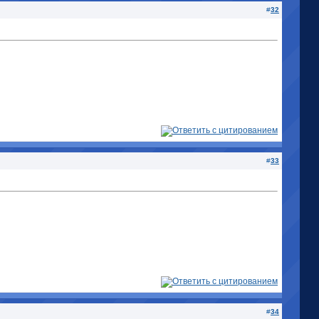
#
32
#
33
#
34