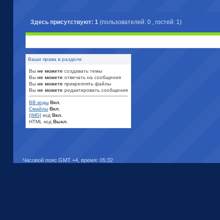
Здесь присутствуют: 1
(пользователей: 0 , гостей: 1)
Ваши права в разделе
Вы
не можете
создавать темы
Вы
не можете
отвечать на сообщения
Вы
не можете
прикреплять файлы
Вы
не можете
редактировать сообщения
BB коды
Вкл.
Смайлы
Вкл.
[IMG]
код
Вкл.
HTML код
Выкл.
Часовой пояс GMT +4, время:
05:32