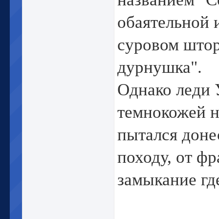
обаятельной 
суровом штор
дурнушка".
Однако леди 
темнокожей н
пытался донес
походу, от ф
замыкание где