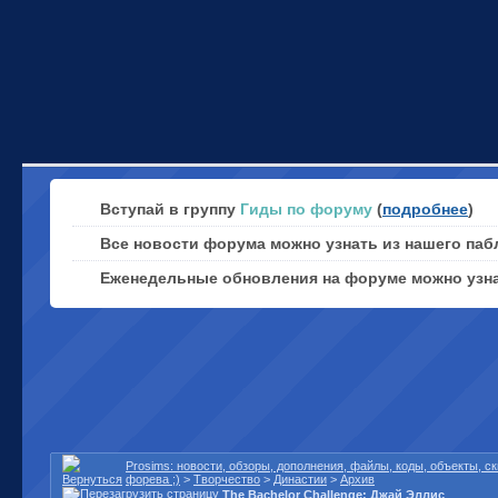
Вступай в группу
Гиды по форуму
(
подробнее
)
Все новости форума можно узнать из нашего паб
Еженедельные обновления на форуме можно узн
Prosims: новости, обзоры, дополнения, файлы, коды, объекты, 
форева ;)
>
Творчество
>
Династии
>
Архив
The Bachelor Challenge: Джай Эллис