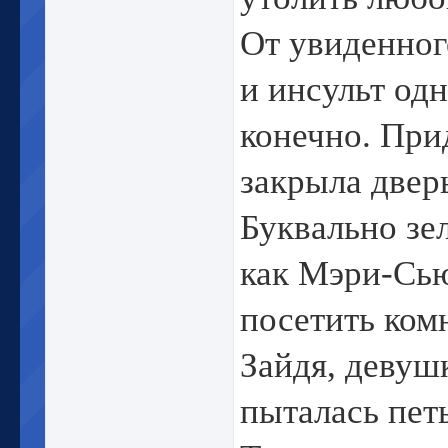
От увиденног
и инсульт од
конечно. Прид
закрыла двер
Буквально зе
как Мэри-Сью
посетить комн
Зайдя, девуш
пыталась пет