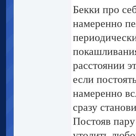
Бекки про себ
намеренно пел
периодическ
покашливания
расстоянии эт
если постоять
намеренно вс
сразу станов
Постояв пару
утолить любо