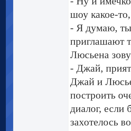
- Ну и имечко
шоу какое-то,
- Я думаю, ты
приглашают т
Люсьена зову
- Джай, прия
Джай и Люсье
построить оч
диалог, если
захотелось в