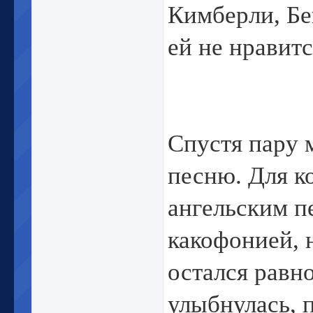
Кимберли, Бе
ей не нравит
Спустя пару 
песню. Для к
ангельским пе
какофонией, 
остался равн
улыбнулась, п