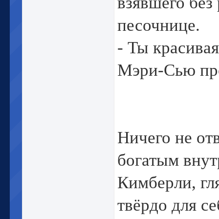
взявшего без
песочнице.
- Ты красива
Мэри-Сью про
Ничего не от
богатым внут
Кимберли, гл
твёрдо для се