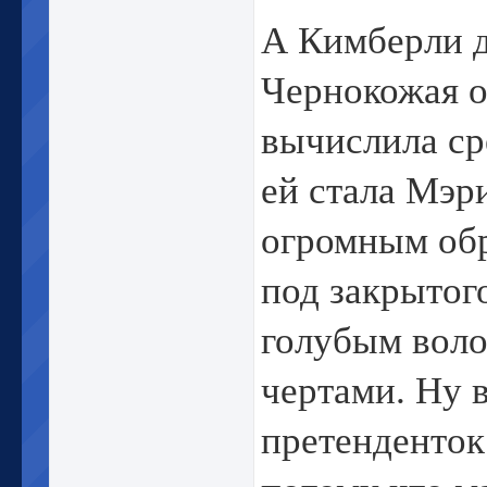
А Кимберли д
Чернокожая о
вычислила ср
ей стала Мэр
огромным об
под закрытог
голубым воло
чертами. Ну в
претенденток