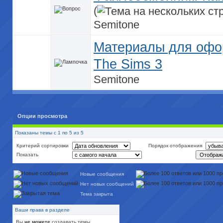
(
Semitone
Материалы для офо
The Sims 3
Semitone
Опции просмотра
Показаны темы с 1 по 5 из 5
Критерий сортировки
Порядок отображения
Показать
Новые сообщения
Нет новых сообщений
Тема закрыта
Ваши права в разделе
Вы
не можете
создавать темы