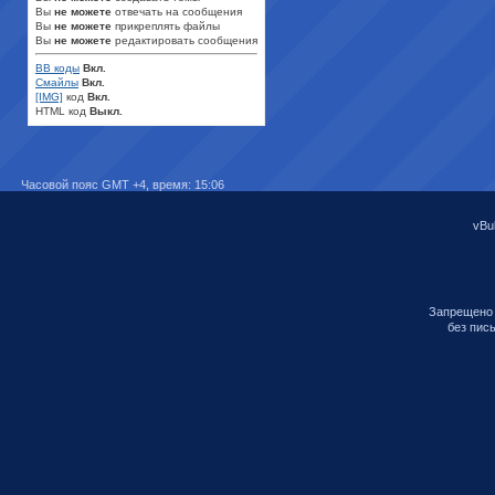
Вы
не можете
отвечать на сообщения
Вы
не можете
прикреплять файлы
Вы
не можете
редактировать сообщения
BB коды
Вкл.
Смайлы
Вкл.
[IMG]
код
Вкл.
HTML код
Выкл.
Часовой пояс GMT +4, время:
15:06
vBul
Запрещено 
без пис