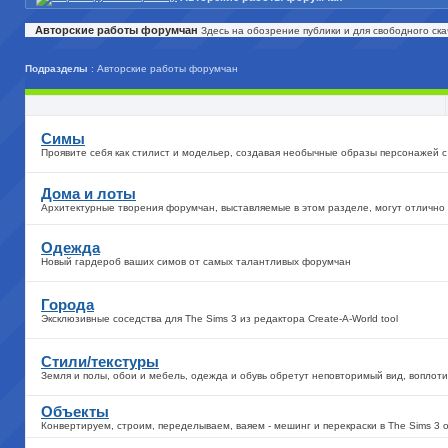
Авторские работы форумчан
Здесь на обозрение публики и для свободного ск
Подразделы
: Авторские работы форумчан
Симы
Проявите себя как стилист и модельер, создавая необычные образы персонажей 
Дома и лоты
Архитектурные творения форумчан, выставляемые в этом разделе, могут отлично в
Одежда
Новый гардероб ваших симов от самых талантливых форумчан
Города
Эксклюзивные соседства для The Sims 3 из редактора Create-A-World tool
Стили/текстуры
Земля и полы, обои и мебель, одежда и обувь обретут неповторимый вид, вопло
Объекты
Конвертируем, строим, переделываем, ваяем - мешинг и перекраски в The Sims 3 