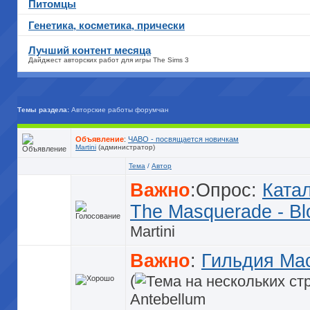
Питомцы
Генетика, косметика, прически
Лучший контент месяца
Дайджест авторских работ для игры The Sims 3
Темы раздела:
Авторские работы форумчан
Объявление
:
ЧАВО - посвящается новичкам
Martini
(администратор)
Тема
/
Автор
Важно
:Опрос:
Катал
The Masquerade - Bl
Martini
Важно
:
Гильдия Мас
(
Antebellum