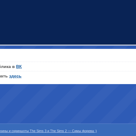
блика в
ВК
нать
здесь
 скины и скриншоты The Sims 3 и The Sims 2 — Симы форева ;)