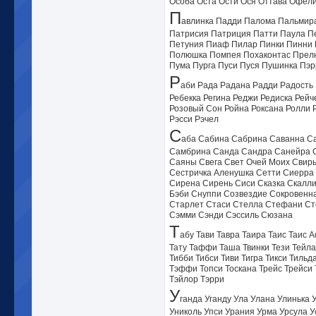
Особа Оста Ости Ося Оттава Офел
П
авлинка Падди Палома Пальмир
Патрисия Патриция Патти Паула П
Петуния Пиаф Пилар Пинки Пинни 
Полюшка Помпея Похаконтас Прел
Пума Пурга Пуси Пуся Пушинка Пэр
Р
аби Рада Радана Радди Радость
Ребекка Регина Реджи Редиска Рейч
Розовый Сон Ройна Роксана Ролли 
Рэсси Рэчел
С
аба Сабина Сабрина Саванна С
Самбрина Санда Сандра Санейра 
Саяны Свега Свет Очей Моих Свир
Cестричка Аленушка Сетти Сиерра
Сирена Сирень Сиси Сказка Скалли
Бэби Снуппи Созвездие Сокровенн
Старлет Стаси Стелла Стефани Ст
Сэмми Сэнди Сэссиль Сюзана
Т
абу Тави Тавра Таира Таис Таис 
Тату Таффи Таша Твинки Тези Тейла
Тибби Тибси Тиви Тигра Тикси Тиль
Тэффи Топси Тоскана Трейс Трейси 
Тэйлор Тэрри
У
ганда Уганду Ула Улана Улинька
Униколь Упси Урания Урма Урсула У