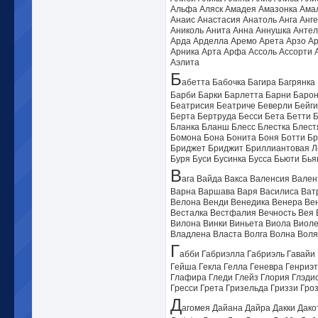
Альфа Аляск Амадея Амазонка Ама
Анаис Анастасия Анатоль Анга Анг
Аниколь Анита Анна Аннушка Антел
Арда Арделла Аремо Арета Арзо А
Арника Арта Арфа Ассоль Ассорти 
Аэлита
Б
абетта Бабочка Багира Багрянк
Барби Барки Барлетта Барни Баро
Беатрисия Беатриче Беверли Бейги
Берта Бертруда Бесси Бета Бетти 
Бланка Бланш Блесс Блестка Блест
Бомона Бона Бонита Боня Ботти Бр
Бриджет Бриджит Бриллиантовая Ле
Буря Буси Бусинка Бусса Бьюти Бья
В
ага Вайда Вакса Валенсия Вале
Варна Варшава Варя Василиса Ват
Велона Венди Венедика Венера Ве
Весталка Вестфалия Вечность Вея 
Вилона Винки Виньета Виола Виоле
Владлена Власта Волга Волна Воля
Г
абби Габриэлла Габриэль Гавайи 
Гейша Гекла Гелла Геневра Генриэт
Глафира Гледи Глейз Глория Глэди
Гресси Грета Гризельда Гриззи Гро
Д
агомея Дайана Дайра Дакки Дако