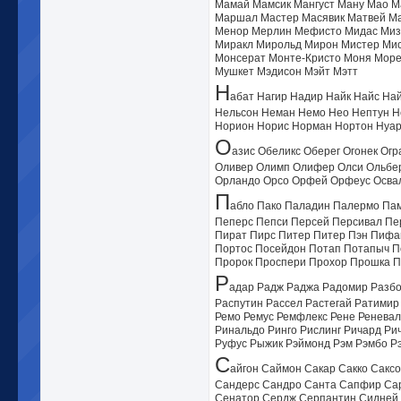
Мамай Мамсик Мангуст Ману Мао М
Маршал Мастер Масявик Матвей Ма
Менор Мерлин Мефисто Мидас Миз
Миракл Мирольд Мирон Мистер Мис
Монсерат Монте-Кристо Моня Море
Мушкет Мэдисон Мэйт Мэтт
Н
абат Нагир Надир Найк Найс На
Нельсон Неман Немо Нео Нептун Н
Норион Норис Норман Нортон Нуар
О
азис Обеликс Оберег Огонек Ог
Оливер Олимп Олифер Олси Ольбер
Орландо Орсо Орфей Орфеус Освал
П
абло Пако Паладин Палермо Па
Пеперс Пепси Персей Персивал Пер
Пират Пирс Питер Питер Пэн Пифа
Портос Посейдон Потап Потапыч П
Пророк Проспери Прохор Прошка П
Р
адар Радж Раджа Радомир Разбо
Распутин Рассел Растегай Ратими
Ремо Ремус Ремфлекс Рене Реневал
Ринальдо Ринго Рислинг Ричард Рич
Руфус Рыжик Рэймонд Рэм Рэмбо Р
С
айгон Саймон Сакар Сакко Сакс
Сандерс Сандро Санта Сапфир Сар
Сенатор Сердж Серпантин Сидней 