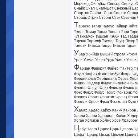
Мореход Синдбад Синьор Сириус С
Снайк Снап Снап-шот Снежный Бар
Спартак Спирит Спок Спотти Ставр
Страйк Стрик Стронг Стэк Сувенир
Т
абаско Тагир Тадеус Тайвар Тайг
Томас Томир Топаз Топган Тори Тор
Тутанхамон Тушкан Тэбби Тэд Тэдди
Тарзан Тартюф Тасмир Тауэр Таюр Т
Тимоти Тимоха Тимур Тимьян Тиран 
У
бар Убийца мышей Угроза Угрюм 
Урли Урмас Урсик Урус Усмех Успе
Ф
абиан Фаворит Файер Файтер Ф
Фауст Фафик Фаякс Фебус Фегро Фе
Фердинальд Фердинанд Ферзь Ферн
Фиджи Фидлер Фидус Филемон Фили
Флегон Флеур Флик Фликер Флинкв
Фокс Фокус Фокус Покус Фонарик Ф
Франко Франт Франтик Франц Фран
Фролли Фрост Фрэд Фрэнклин Фуке 
Х
абар Хадар Хайко Хайку Хайрон
Харли Харри Харриган Хасан Хедер
Хоган Холигэн Холмс Хосе Храброе
Ц
абу Царго Царес Царь Цезарь Ц
Цефат Цецер Цизар Циклон Циник 