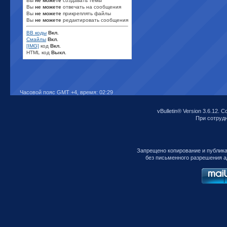
Вы
не можете
создавать темы
Вы
не можете
отвечать на сообщения
Вы
не можете
прикреплять файлы
Вы
не можете
редактировать сообщения
BB коды
Вкл.
Смайлы
Вкл.
[IMG]
код
Вкл.
HTML код
Выкл.
Часовой пояс GMT +4, время:
02:29
vBulletin® Version 3.6.12. C
При сотрудни
Запрещено копирование и публик
без письменного разрешения а