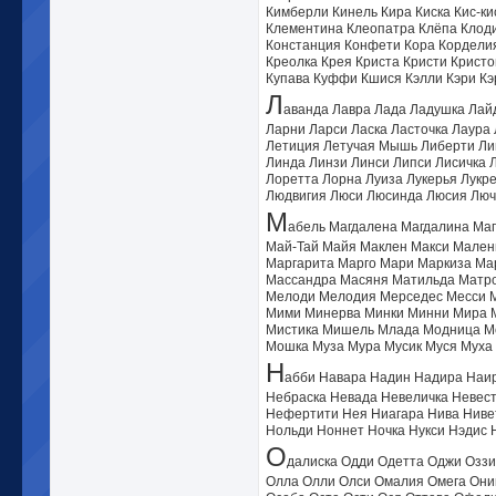
Кимберли Кинель Кира Киска Кис-ки
Клементина Клеопатра Клёпа Клоди
Констанция Конфети Кора Корделия
Креолка Крея Криста Кристи Кристо
Купава Куффи Кшися Кэлли Кэри Кэр
Л
аванда Лавра Лада Ладушка Лай
Ларни Ларси Ласка Ласточка Лаура
Летиция Летучая Мышь Либерти Лив
Линда Линзи Линси Липси Лисичка 
Лоретта Лорна Луиза Лукерья Лукр
Людвигия Люси Люсинда Люсия Люч
М
абель Магдалена Магдалина Ма
Май-Тай Майя Маклен Макси Мален
Маргарита Марго Мари Маркиза М
Массандра Масяня Матильда Матро
Мелоди Мелодия Мерседес Месси 
Мими Минерва Минки Минни Мира 
Мистика Мишель Млада Модница М
Мошка Муза Мура Мусик Муся Муха
Н
абби Навара Надин Надира Наи
Небраска Невада Невеличка Невес
Нефертити Нея Ниагара Нива Ниве
Нольди Ноннет Ночка Нукси Нэдис 
О
далиска Одди Одетта Оджи Озз
Олла Олли Олси Омалия Омега Они