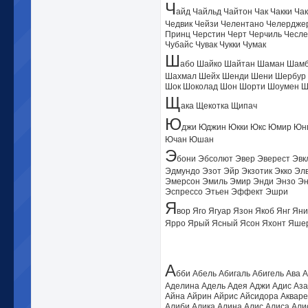
Ч
айд Чайльд Чайтон Чак Чакки Ча
Чедвик Чейзи Челентано Челердже
Принц Черстин Черт Черчиль Чеслер
Чубайс Чувак Чукки Чумак
Ш
або Шайко Шайтан Шаман Шам
Шахмал Шейх Шенди Шени Шербур
Шок Шоколад Шон Шорти Шоумен Ш
Щ
ака Щекотка Щипач
Ю
джи Юджин Юкки Юкс Юмир Юн
Ючан Юшан
Э
бони Эбсолют Эвер Эверест Эвк
Эдмундо Эзот Эйр Экзотик Экко Эл
Эмерсон Эмиль Эмир Энди Энзо Эн
Эспрессо Этьен Эффект Эшри
Я
вор Яго Ягуар Язон Якоб Янг Я
Ярро Ярый Ясный Ясон Яхонт Яше
А
бби Абель Абигаль Абигель Ава А
Аделина Адель Адея Аджи Адис Аза
Айна Айрин Айрис Айсидора Акваре
Алиби Алика Алина Алис Алиса Али