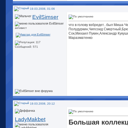
19.03.2008, 01:06
EvilSimser
что в голову взбредет...был Миша 
активист
Полудуркин,Чипсоид Смертный,Брю
Сок,Михаил Пукин,Александр Кукуш
Маразматенко
Сообщений: 571
19.03.2008, 20:12
LadyMakbet
Большая коллек