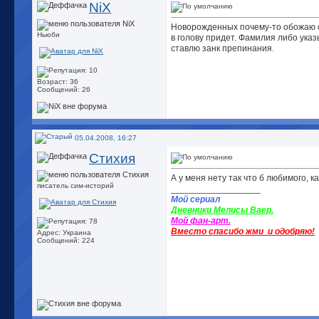
NiX
Новорожденных почему-то обожаю об
Ньюби
в голову придет. Фамилия либо указ
ставлю занк препинания.
Возраст: 36
Сообщений: 26
05.04.2008, 16:27
Стихия
А у меня нету так что б любимого, к
писатель сим-историй
__________________
Мой сериал
Дневники Мелисы Ваер.
Мой фан-арт.
Вместо спасибо жми
и одобряю!
Адрес: Украина
Сообщений: 224