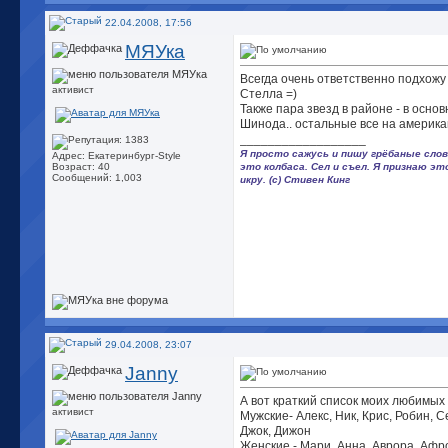
22.04.2008, 17:56
МЯУка
Всегда очень ответственно подхожу 
активист
Стелла =)
Также пара звезд в районе - в осно
Шинода.. остальные все на американ
__________________
Я просто сажусь и пишу грёбаные слов
Адрес: Екатеринбург-Style
это колбаса. Сел и съел. Я признаю эт
Возраст: 40
Сообщений: 1,003
икру. (с) Стивен Кинг
29.04.2008, 23:07
Janny
А вот краткий список моих любимых
активист
Мужские- Алекс, Ник, Крис, Робин, C
Джок, Дижон
Женские - Мари, Анна, Аврора, Афр