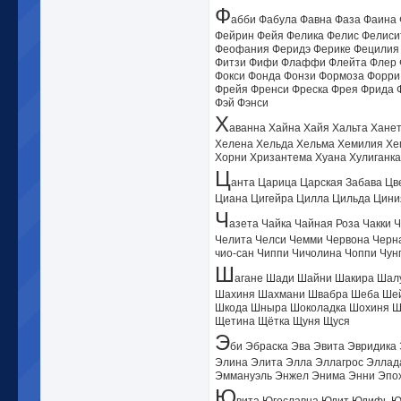
Ф
абби Фабула Фавна Фаза Фаина
Фейрин Фейя Фелика Фелис Фелиси
Феофания Феридэ Ферике Фецилия 
Фитзи Фифи Флаффи Флейта Флер Ф
Фокси Фонда Фонзи Формоза Форри
Фрейя Френси Фреска Фрея Фрида 
Фэй Фэнси
Х
аванна Хайна Хайя Хальта Хане
Хелена Хельда Хельма Хемилия Хе
Хорни Хризантема Хуана Хулиганка
Ц
анта Царица Царская Забава Цв
Циана Цигейра Цилла Цильда Цини
Ч
азета Чайка Чайная Роза Чакки 
Челита Челси Чемми Червона Черна
чио-сан Чиппи Чичолина Чоппи Чунг
Ш
агане Шади Шайни Шакира Шал
Шахиня Шахмани Швабра Шеба Ше
Шкода Шныра Шоколадка Шохиня Ш
Щетина Щётка Щуня Щуся
Э
би Эбраска Эва Эвита Эвридика
Элина Элита Элла Эллагрос Эллад
Эммануэль Энжел Энима Энни Эпох
Ю