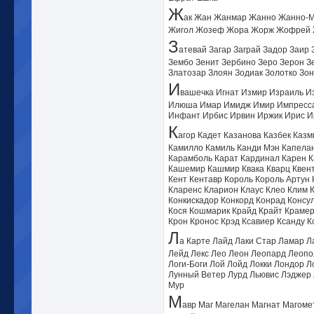
Ж
ак Жан Жанмар Жанно Жанно-М
Жигол Жозеф Жора Жорж Жофрей 
З
атевай Загар Заграй Задор Заир
Зембо Зенит Зербино Зеро Зерон Зе
Златозар Злоян Зодиак Золотко Зон
И
вашечка Игнат Измир Израиль И
Илюша Имар Имидж Имир Импрессар
Инфант Ирбис Ирвин Иржик Ирис И
К
агор Кадет Казанова Казбек Каз
Камилло Камиль Канди Мэн Капелан
Карамболь Карат Кардинал Карен К
Кашемир Кашмир Квака Кварц Квенти
Кент Кентавр Король Король Артун 
Кларенс Кларион Клаус Клео Клим 
Конкискадор Конкорд Конрад Консу
Кося Кошмарик Крайд Крайт Крамер
Крон Кронос Крэд Ксавиер Ксанду К
Л
а Карте Лайд Лаки Стар Ламар 
Лейд Лекс Лео Леон Леопард Леопо
Логи-Боги Лой Лойд Локки Лондор Л
Лунный Ветер Лурд Льювис Лэджер
Мур
М
авр Маг Магелан Магнат Магом