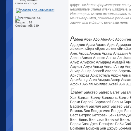
глаза не солгут...
ффух.. оч долго форматировала и
некоторые имена очень изящные, не
Некоторые можно использовать в 
меня например, рождение ребенка в
заглянуть в файл с именами лень
Возраст: 38
Сообщений: 539
А
ббей Абен Або Або-Анс Абориген 
Ададжио Адам Адамс Адис Адмирал
Айвенго Айгун Айдан Айзик Айк Ай
Акес Акорд Аксель Акташ Аладдин 
Аллан Алмаз Алонзо Алоха Аль Кап
Альф Альфонс Альфред Амадей Ама
Амулет Амур Анвар Ангел Ангор Ан
Анчар Аньяр Апогей Аполло Апрель 
Аристократ Аристотель Аркон Арма
Арчибальд Асик Асирис Аскер Аслан
Афоня Ахилл Ахиллес Ахтай Ачи Аш
Б
абет Бабстер Баггер Багет База
Хаи Балкан Баллу Баловень Балто 
Барки Барлей Бармалей Барни Баро
Баскервил Басмач Баст Бастер Бат
Бемоль Бен Бенджамин Бендзо Бене
Бест Бетрис Бетховен Бзик Битл-Д
Бинг Бинго Бингстон Бинклей Бинкс
Берри Блэк Джек Блэнфил Боби Боб
Бомбино Бомонд Бон Джоур Бон-бо