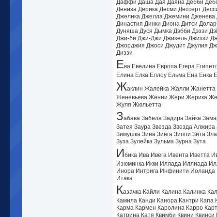
Даффи Даша Дая Даяна Дебби Дебо
Дениза Дерика Десми Дессерт Десс
Джелика Джелла Джемини Дженева 
Династия Динки Диона Дитси Долар
Дуняша Дуся Дымка Дэбби Дэззи Дэ
Джи-би Джи-Джи Джизель Джиззи Д
Джорджия Джоси Джудит Джулия Джу
Диззи
Е
ва Евелина Европа Егера Египет
Елина Елка Еллоу Ельма Ена Енка 
Ж
аклин Жалейка Жалли Жанетт
Женевьева Женни Жери Жерика Ж
Жуля Жюльетта
З
абава Забела Задира Зайка Зама
Затея Заура Звезда Звезда Алжира 
Зимушка Зина Зинга Зиппи Зита Зла
Зуза Зулейка Зульма Зурна Зута
И
бика Ива Ивега Ивента Иветта 
Изюминка Икки Иллада Иллиада Ил
Инора Интрига Инфинити Иоланда 
Итака
К
азачка Кайли Калина Калинка К
Камила Канди Канора Кантри Капа 
Карма Кармен Каролина Карро Карт
Катрина Катя Квимби Квини Квинси 