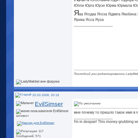
вита Югославна Юдит Юдифь 
Юппи Юрга Юрзе Юрма Юрмала Юс
Я
ва Ягодка Ягоза Ядвига Якобин
Ярика Ясса Яуза
__________________
Последний раз редактировалось LadyMak
20.03.2008, 20:18
EvilSimser
мне почему то пришло такое имя в
активист
__________________
I'm in despair! This money-grubbing wo
Сообщений: 571