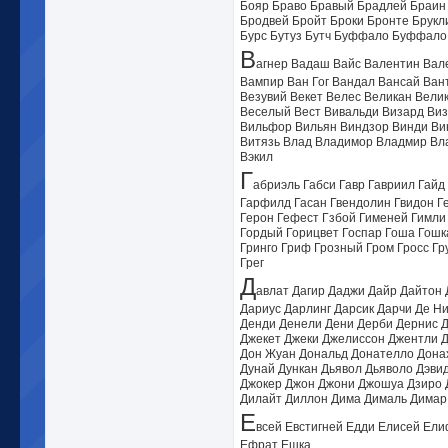
Бояр Браво Бравый Брадлей Браин 
Бродвей Бройт Броки Бронте Брукли
Бурс Бутуз Бутч Буффало Буффало 
В
агнер Вадаш Вайс Валентин Вал
Вампир Ван Гог Вандал Вансай Вант
Везувий Векет Велес Великан Вели
Веселый Вест Вивальди Визард Виз
Вильфор Вильян Виндзор Винди Вин
Витязь Влад Владимор Владмир Вла
Вэкил
Г
абриэль Габси Гавр Гавриил Гайд
Гарфилд Гасан Гвендолин Гвидон Ге
Герон Гефест Гзбой Гименей Гимли 
Гордый Горицвет Госпар Гоша Гошка
Гринго Гриф Грозный Гром Гросс Гр
Грег
Д
авлат Дагир Даджи Дайр Дайтон 
Дариус Дарлинг Дарсик Дарчи Де Н
Денди Денели Дени Дерби Дернис 
Джекет Джеки Джелиссон Джентли 
Дон Жуан Дональд Донателло Донах
Дунай Дункан Дьявол Дьяволо Дэви
Джокер Джон Джони Джошуа Дзиро Д
Дилайт Диллон Дима Дималь Димар
Е
всей Евстигней Едди Елисей Ел
Ефрат Ешка