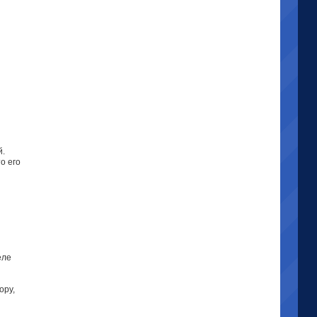
й.
о его
еле
ору,