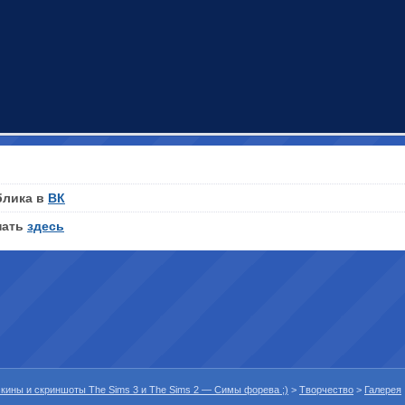
блика в
ВК
нать
здесь
 скины и скриншоты The Sims 3 и The Sims 2 — Симы форева ;)
>
Творчество
>
Галерея