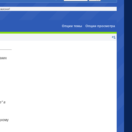
 жизни!
Опции темы
Опции просмотра
#
1
аких
" в
дному