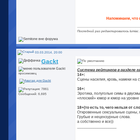
Напоминаем, что 
Последний раз редактировалось lumiar,
03.03.2014, 20:00
Gackt
Система рейтингов в разделе г
просимовец
14+:
Сцены насилия, кровь, намеки на 
16+:
Эротика, полуголые симы в двусм
Сообщений: 6,695
«плоский» юмор и юмор на уровне
18+(то есть то, чего нельзя от сл
Откровенные сексуальные сцены, п
Грубые и нецензурные слова.
а собственно и все))
__________________