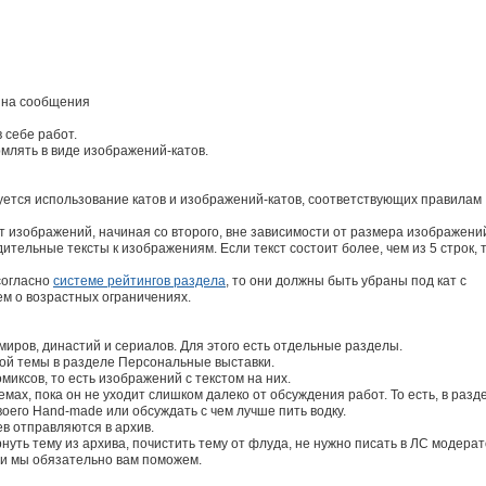
и на сообщения
 себе работ.
лять в виде изображений-катов.
уется использование катов и изображений-катов, соответствующих правилам
т изображений, начиная со второго, вне зависимости от размера изображени
тельные тексты к изображениям. Если текст состоит более, чем из 5 строк, т
согласно
системе рейтингов раздела
, то они должны быть убраны под кат с
м о возрастных ограничениях.
иров, династий и сериалов. Для этого есть отдельные разделы.
ной темы в разделе Персональные выставки.
иксов, то есть изображений с текстом на них.
мах, пока он не уходит слишком далеко от обсуждения работ. То есть, в разд
оего Hand-made или обсуждать с чем лучше пить водку.
в отправляются в архив.
рнуть тему из архива, почистить тему от флуда, не нужно писать в ЛС модерат
и мы обязательно вам поможем.