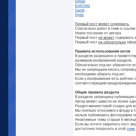
lumiar
EvilChild
Gackt
Hyde
Первый пост может содержать:
Список всех работ в теме и ссылк
Некое послание от автора
Первый пост
не может
содержать в
Первый пост
не обязательно
оформ
Правила использования катов
В разделе разрешено и приветств
размеров изображений раздела.
Обязательно под кат убирается се
Мы не запрещаем писать сопроводи
необходимо убирать под кат.
Если у изображения есть рейтинг 
соответствующим предупреждение
Общие правила раздела
В разделе запрещена публикация м
Автор может завести не более од
Раздел миниисторий создан для ком
Мы лояльно относимся к флуду в те
нельзя публиковать фотографии св
Неактивные темы старше 6 месяце
Если вы хотите закрепить пост, ве
достаточно попросить в этой
теме