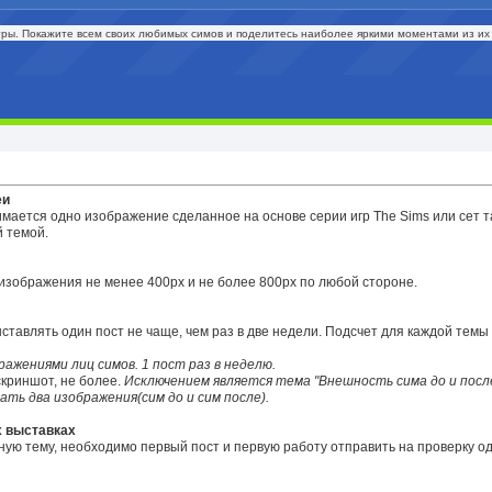
гры. Покажите всем своих любимых симов и поделитесь наиболее яркими моментами из их
еи
мается одно изображение сделанное на основе серии игр The Sims или сет т
 темой.
изображения не менее 400px и не более 800px по любой стороне.
тавлять один пост не чаще, чем раз в две недели. Подсчет для каждой темы
ажениями лиц симов. 1 пост раз в неделю.
криншот, не более.
Исключением является тема "Внешность сима до и после
ть два изображения(сим до и сим после).
 выставках
ную тему, необходимо первый пост и первую работу отправить на проверку о