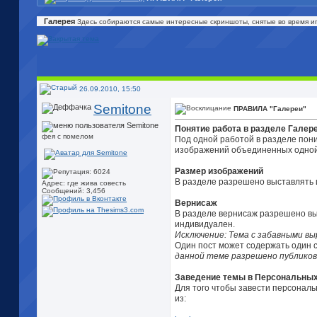
Галерея
Здесь собираются самые интересные скриншоты, снятые во время и
26.09.2010, 15:50
Semitone
ПРАВИЛА "Галереи"
Понятие работа в разделе Галер
фея с помелом
Под одной работой в разделе пони
изображений объединенных одной
Размер изображений
В разделе разрешено выставлять 
Адрес: где жива совесть
Сообщений: 3,456
Вернисаж
В разделе вернисаж разрешено выс
индивидуален.
Исключение: Тема с забавными выр
Один пост может содержать один с
данной теме разрешено публикова
Заведение темы в Персональных
Для того чтобы завести персональ
из: