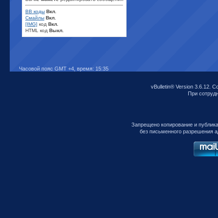
BB коды
Вкл.
Смайлы
Вкл.
[IMG]
код
Вкл.
HTML код
Выкл.
Часовой пояс GMT +4, время:
15:35
vBulletin® Version 3.6.12. C
При сотрудни
Запрещено копирование и публик
без письменного разрешения а