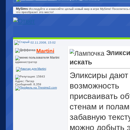
MySims
Исследуйте и изменяйте целый новый мир в игре MySims! Поселитесь 
что преобразит это место!
02.11.2008, 15:02
Martini
Эликси
искать
администратор
Эликсиры дают
Адрес: Питер
возможность
Сообщений: 8,359
присваивать об
стенам и полам
забавную тексту
можно добыть 