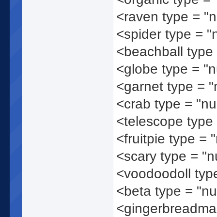
<raven type = "
<spider type = 
<beachball type
<globe type = "
<garnet type = 
<crab type = "n
<telescope type
<fruitpie type =
<scary type = "
<voodoodoll typ
<beta type = "n
<gingerbreadma