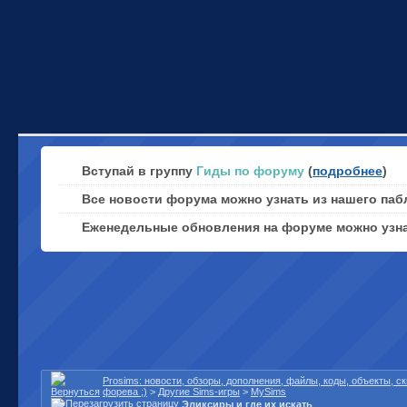
Вступай в группу
Гиды по форуму
(
подробнее
)
Все новости форума можно узнать из нашего паб
Еженедельные обновления на форуме можно узн
Prosims: новости, обзоры, дополнения, файлы, коды, объекты, 
форева ;)
>
Другие Sims-игры
>
MySims
Эликсиры и где их искать