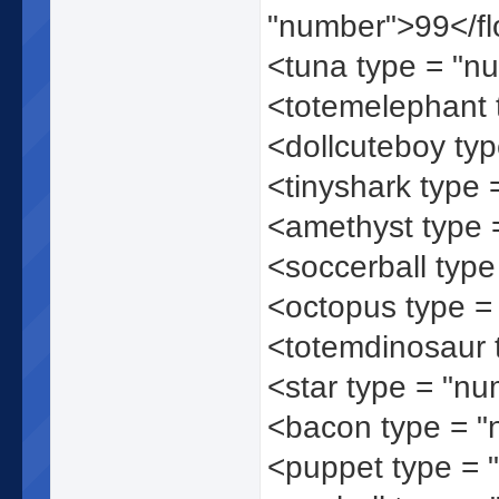
"number">99</fl
<tuna type = "n
<totemelephant 
<dollcuteboy ty
<tinyshark type
<amethyst type
<soccerball typ
<octopus type 
<totemdinosaur 
<star type = "n
<bacon type = 
<puppet type =