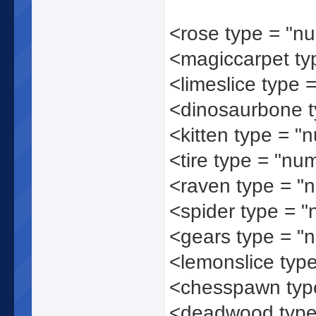
<rose type = "n
<magiccarpet ty
<limeslice type 
<dinosaurbone 
<kitten type = "
<tire type = "nu
<raven type = "
<spider type = 
<gears type = "
<lemonslice typ
<chesspawn typ
<deadwood type