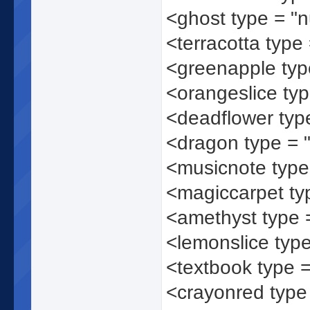
<ghost type = "
<terracotta type
<greenapple ty
<orangeslice ty
<deadflower typ
<dragon type =
<musicnote typ
<magiccarpet ty
<amethyst type
<lemonslice typ
<textbook type 
<crayonred type