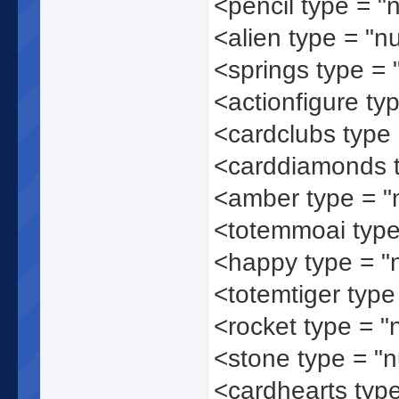
<pencil type = 
<alien type = "
<springs type =
<actionfigure ty
<cardclubs type
<carddiamonds 
<amber type = 
<totemmoai typ
<happy type = 
<totemtiger typ
<rocket type = 
<stone type = "
<cardhearts typ