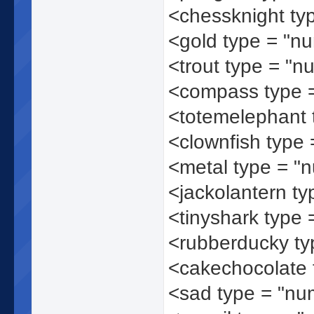
<chessknight ty
<gold type = "n
<trout type = "n
<compass type 
<totemelephant 
<clownfish type
<metal type = "
<jackolantern t
<tinyshark type
<rubberducky t
<cakechocolate 
<sad type = "n