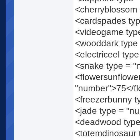
<cherryblossom
<cardspades ty
<videogame typ
<wooddark type
<electriceel typ
<snake type = 
<flowersunflower
"number">75</fl
<freezerbunny t
<jade type = "n
<deadwood type
<totemdinosaur 