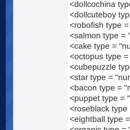
<dollcochina ty
<dollcuteboy ty
<robofish type 
<salmon type =
<cake type = "
<octopus type 
<cubepuzzle ty
<star type = "n
<bacon type = 
<puppet type =
<roseblack type
<eightball type 
<organic type =