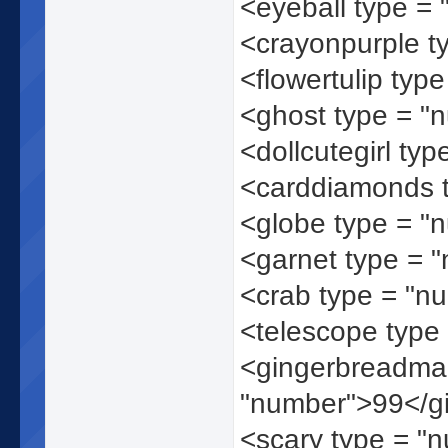
<eyeball type =
<crayonpurple t
<flowertulip typ
<ghost type = "
<dollcutegirl ty
<carddiamonds 
<globe type = "
<garnet type = 
<crab type = "n
<telescope type
<gingerbreadma
"number">99</g
<scary type = "