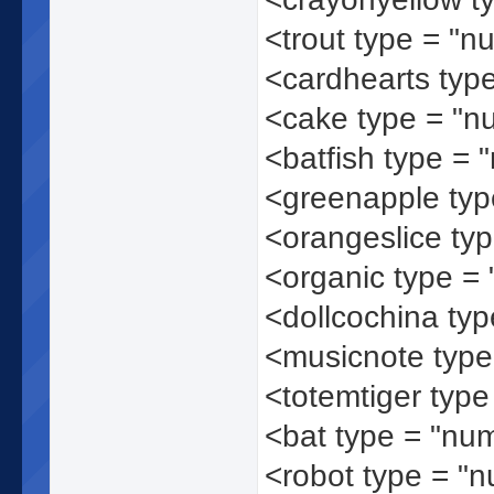
<trout type = "n
<cardhearts typ
<cake type = "
<batfish type =
<greenapple ty
<orangeslice ty
<organic type =
<dollcochina ty
<musicnote typ
<totemtiger typ
<bat type = "nu
<robot type = "