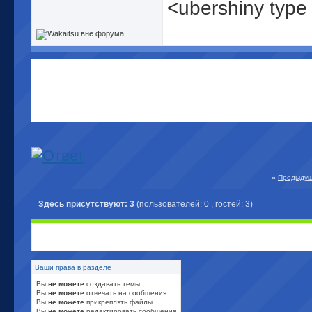
<ubershiny type
«
Предыдущ
Здесь присутствуют: 3
(пользователей: 0 , гостей: 3)
Ваши права в разделе
Вы
не можете
создавать темы
Вы
не можете
отвечать на сообщения
Вы
не можете
прикреплять файлы
Вы
не можете
редактировать сообщения