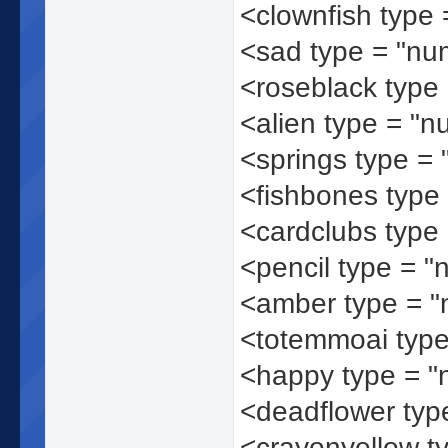
<clownfish type
<sad type = "n
<roseblack type
<alien type = "
<springs type =
<fishbones type
<cardclubs type
<pencil type = 
<amber type = 
<totemmoai typ
<happy type = 
<deadflower typ
<crayonyellow t