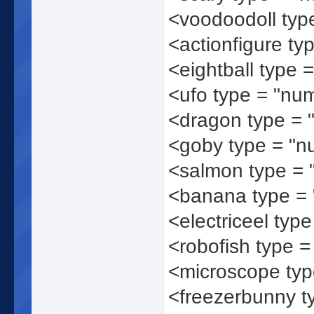
<voodoodoll typ
<actionfigure ty
<eightball type 
<ufo type = "nu
<dragon type =
<goby type = "
<salmon type =
<banana type =
<electriceel typ
<robofish type 
<microscope ty
<freezerbunny t