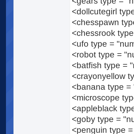
<gears type = "
<dollcutegirl ty
<chesspawn typ
<chessrook typ
<ufo type = "nu
<robot type = "
<batfish type =
<crayonyellow t
<banana type =
<microscope ty
<appleblack typ
<goby type = "
<penguin type 