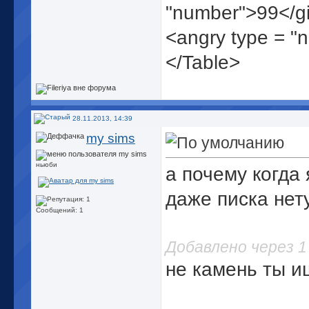
"number">99</g
<angry type = "
</Table>
28.11.2013, 14:39
my sims
ньюби
а почему когда 
даже писка нет
Сообщений: 1
Добавлено через 
не камень ты 