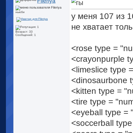
Fileriya
ньюби
у меня 107 из 
не хватает толь
Возраст: 33
Сообщений: 1
<rose type = "n
<crayonpurple t
<limeslice type 
<dinosaurbone 
<kitten type = "
<tire type = "nu
<eyeball type =
<soccerball typ