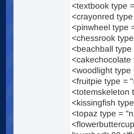
<textbook type 
<crayonred type
<pinwheel type 
<chessrook typ
<beachball type
<cakechocolate 
<woodlight type
<fruitpie type =
<totemskeleton 
<kissingfish typ
<topaz type = "
<flowerbuttercup