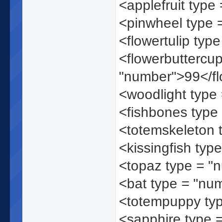
<applefruit type
<pinwheel type 
<flowertulip typ
<flowerbuttercup
"number">99</fl
<woodlight type
<fishbones type
<totemskeleton 
<kissingfish typ
<topaz type = "
<bat type = "nu
<totempuppy ty
<sapphire type 