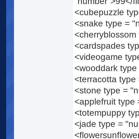
"number">99</fl
<cubepuzzle ty
<snake type = 
<cherryblossom
<cardspades ty
<videogame typ
<wooddark type
<terracotta type
<stone type = "
<applefruit type
<totempuppy ty
<jade type = "n
<flowersunflower