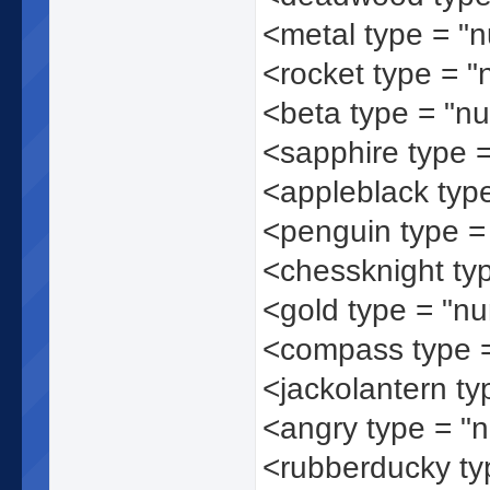
<metal type = "
<rocket type = 
<beta type = "n
<sapphire type 
<appleblack typ
<penguin type 
<chessknight ty
<gold type = "n
<compass type 
<jackolantern t
<angry type = "
<rubberducky t