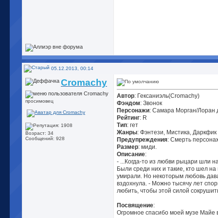
05.12.2013, 00:14
Cromachy
Автор
: Гексаниэль(Cromachy)
просимовец
Фэндом
: Звонок
Персонажи
: Самара Морган/Лоран 
Рейтинг
: R
Тип
: гет
Жанры
: Фэнтези, Мистика, Даркфик
Возраст: 34
Сообщений: 928
Предупреждения
: Смерть персона
Размер
: миди.
Описание
:
- ...Когда-то из любви рыцари шли 
Были среди них и такие, кто шел на
умирали. Но некоторым любовь дава
вздохнула. - Можно тысячу лет спор
любить, чтобы этой силой сокрушит
Посвящение
:
Огромное спасибо моей музе Майе в