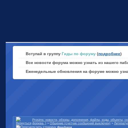
Вступай в группу
Гиды по форуму
(
подробнее
)
Все новости форума можно узнать из нашего паб
Еженедельные обновления на форуме можно узн
Prosims: новости, обзоры, дополнения, файлы, коды, объекты, 
форева ;)
>
Общение (счетчик сообщений выключен)
>
Литерату
Фанфики