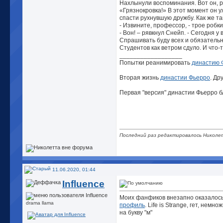
Нахлынули воспоминания. Вот он, р
«Грязнокровка!» В этот момент он у
спасти рухнувшую дружбу. Как же т
- Извините, профессор, - трое робк
- Вон! – рявкнул Снейп. - Сегодня 
Спрашивать буду всех и обязательн
Студентов как ветром сдуло. И что-
__________________
Попытки реанимировать
династию 
Вторая жизнь
династии Фьерро
. Др
Первая "версия" династии Фьерро 
Последний раз редактировалось Николет
11.06.2020, 01:44
Influence
Моих фанфиков внезапно оказалось 
drama llama
профиль
. Life is Strange, гет, не
на букву "м"
__________________