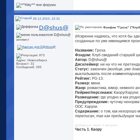
28.12.2010, 22:31
D@shus@
Фанфик "Гроза" ("Клу
(Искренне надеюсь, что хотя бы зд
активист
созданные по уже имеющимся прои
Название:
Гроза.
Фэндом:
Клуб свиданий старшей ш
Автор:
D@shus@
Адрес: Новосибирск
Возраст: 31
Дисклеймер:
ни на что не претенду
Сообщений: 265
Статус:
закончен
(вообще, уже дов
выкладывать после комментариев
Рейтинг:
PG-13.
Размер:
мини.
Жанр:
романтика, юмор, немного ан
Пейринг/персонажи:
Каору/Харухи;
Размещение:
где угодно и как угодн
Предупреждение:
чуточку ненорма
ООС Харухи.
Содержание:
о том, как нехорошо 
переписан, так как предыдущие чи
Добавлено через 3 минуты
Часть 1. Каору