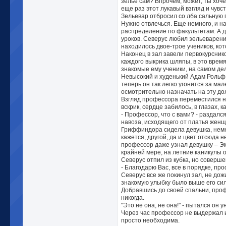
зелье сам? Впрочем, может, ты хоч
еще раз этот лукавый взгляд и чувс
Зельевар отбросил со лба сальную 
Нужно отвлечься. Еще немного, и 
распределение по факультетам. А д
уроков. Северус любил зельеварение
находилось двое-трое учеников, ко
Наконец в зал завели первокурсник
каждого выкрика шляпы, в это время
знакомые ему ученики, на самом де
Невысокий и худенький Адам Рольф 
теперь он так легко угонится за м
осмотрительно назначать на эту до
Взгляд профессора переместился н
вскрик, сердце забилось, в глазах, 
- Профессор, что с вами? - раздал
навоза, исходящего от платья женщ
Гриффиндора сидела девушка, немно
кажется, другой, да и цвет отсюда 
профессор даже узнал девушку – Эм
крайней мере, на летние каникулы 
Северус отпил из кубка, но соверше
- Благодарю Вас, все в порядке, про
Северус все же покинул зал, не до
знакомую улыбку было выше его сил
Добравшись до своей спальни, проф
никогда.
"Это не она, не она!" - пытался он 
Через час профессор не выдержал и
просто необходима.