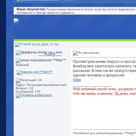
Ваше творчество
Талантливые писатели и поэты, если вы хотите поделиться 
интересно о чем вы пишете и думаете.
30.06.2009, 07:50
***Kitty***
Просмотрев аниме Наруто и прослуш
бывалый
Bowling мне захотелось написать т
рассказик. В нем так же присутству
одному человеку и депрессия.
Юми
__________________
Адрес: Петропавловск-Камчатский
Возраст: 31
Мой любимый способ лгать - раздевать т
Сообщений: 179
тебя так нежно, и шептать "Да детка, пла
Последний раз редактировалось ***Kitty**