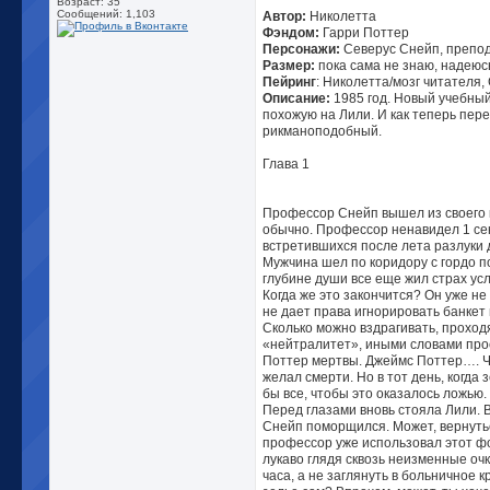
Возраст: 35
Сообщений: 1,103
Автор:
Николетта
Фэндом:
Гарри Поттер
Персонажи:
Северус Снейп, препод
Размер:
пока сама не знаю, надеюс
Пейринг
: Николетта/мозг читателя,
Описание:
1985 год. Новый учебный
похожую на Лили. И как теперь пер
рикманоподобный.
Глава 1
Профессор Снейп вышел из своего 
обычно. Профессор ненавидел 1 се
встретившихся после лета разлуки 
Мужчина шел по коридору с гордо п
глубине души все еще жил страх у
Когда же это закончится? Он уже н
не дает права игнорировать банкет 
Сколько можно вздрагивать, проход
«нейтралитет», иными словами прос
Поттер мертвы. Джеймс Поттер…. Ч
желал смерти. Но в тот день, когда
бы все, чтобы это оказалось ложью.
Перед глазами вновь стояла Лили.
Снейп поморщился. Может, вернуться
профессор уже использовал этот фо
лукаво глядя сквозь неизменные оч
часа, а не заглянуть в больничное 