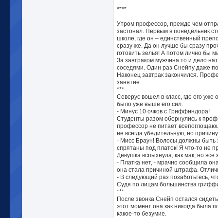
****
Утром профессор, прежде чем отправ
застонал. Первым в понедельник ст
школе, где он – единственный препо
сразу же. Да он лучше бы сразу пр
готовить зелья! А потом лично бы м
За завтраком мужчина то и дело на
соседями. Один раз Снейпу даже пок
Наконец завтрак закончился. Профе
занятие.
***
Северус вошел в класс, где его уже
было уже выше его сил.
- Минус 10 очков с Гриффиндора!
Студенты разом обернулись к профес
профессор не питает всепоглощающ
не всегда убедительную, но причину
- Мисс Браун! Волосы должны быть 
спрятаны под платок! Я что-то не п
Девушка вспыхнула, как мак, но все
- Платка нет, - мрачно сообщила он
она стала причиной штрафа. Отлич
- В следующий раз позаботьтесь, чт
Судя по лицам большинства гриффи
***
После звонка Снейп остался сидеть
этот момент она как никогда была п
какое-то безумие.