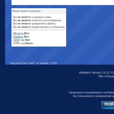
Ваши права в разделе
Вы
не можете
создавать темы
Вы
не можете
отвечать на сообщения
Вы
не можете
прикреплять файлы
Вы
не можете
редактировать сообщения
BB коды
Вкл.
Смайлы
Вкл.
[IMG]
код
Вкл.
HTML код
Выкл.
Часовой пояс GMT +4, время:
23:09
vBulletin® Version 3.6.12. C
При сотрудни
Запрещено копирование и публик
без письменного разрешения а