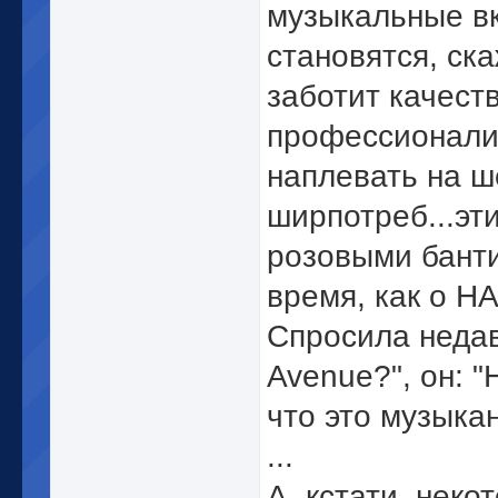
музыкальные в
становятся, ска
заботит качеств
профессионализ
наплевать на ш
ширпотреб...эт
розовыми банти
время, как о Н
Спросила недав
Avenue?", он: "
что это музыка
...
А, кстати, неко