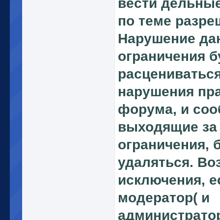
вести дельны
по теме разре
Нарушение да
ограничения б
расцениваться
нарушения пр
форума, и соо
выходящие за
ограничения, 
удаляться. В
исключения, е
модератор( и
администрато