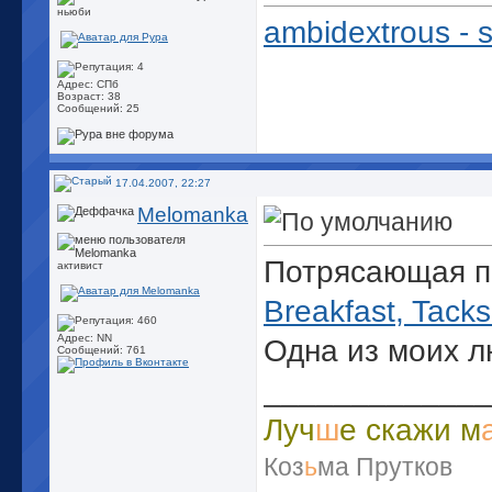
ньюби
ambidextrous - 
Адрес: СПб
Возраст: 38
Сообщений: 25
17.04.2007, 22:27
Melomanka
Потрясающая 
активист
Breakfast, Tack
Адрес: NN
Одна из моих 
Сообщений: 761
_____________
Луч
ш
е скажи м
Коз
ь
ма Прутков