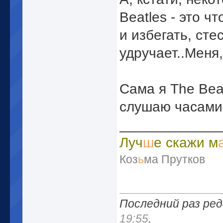
Beatles - это ч
и избегать, сте
удручает..Меня,
Сама я The Bea
слушаю часами
_____________
Луч
ш
е скажи м
Коз
ь
ма Прутков
Последний раз ред
Last.fm
19:55
.