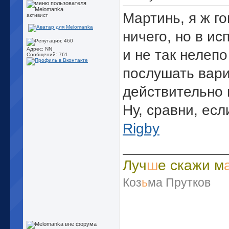
Мартинь, я ж г
активист
ничего, но в ис
Адрес: NN
и не так нелепо
Сообщений: 761
послушать вариа
действительно
Ну, сравни, есл
Rigby
_____________
Луч
ш
е скажи м
Коз
ь
ма Прутков