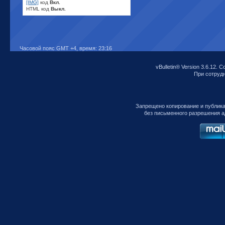
[IMG]
код
Вкл.
HTML код
Выкл.
Часовой пояс GMT +4, время:
23:16
vBulletin® Version 3.6.12. C
При сотрудни
Запрещено копирование и публик
без письменного разрешения а