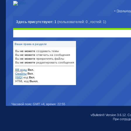
«
Предыдущ
Здесь присутствуют: 1
(пользователей: 0 , гостей: 1)
Ваши права в разделе
Вы
не можете
создавать темы
Вы
не можете
отвечать на сообщения
Вы
не можете
прикреплять файлы
Вы
не можете
редактировать сообщения
BB коды
Вкл.
Смайлы
Вкл.
[IMG]
код
Вкл.
HTML код
Выкл.
Часовой пояс GMT +4, время:
22:55
vBulletin® Version 3.6.12. C
При сотрудни