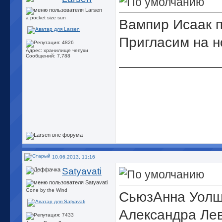
a pocket size sun
Вампир Исаак 
Пригласим на н
Адрес: хранилище чепухи
_____________
Сообщений: 7,788
10.06.2013, 11:16
Satyavati
Gone by the Wind
СьюзАнна Уолш
Александра Лев