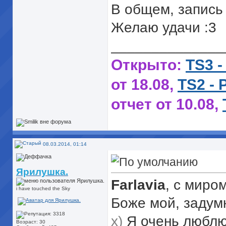
В общем, запись 
Желаю удачи :3
______________
Открыто:
TS3 -
от 18.08,
TS2 - 
отчет от 10.08,
21.09
[TS2] Великая 
08.03.2014, 01:14
поколение, отче
Ярилушка.
Farlavia
, с миро
i have touched the Sky
Завершено:
TS2 
Боже мой, задум
of life|
,
TS2 - Sing
х)
Я очень люблю 
Возраст: 30