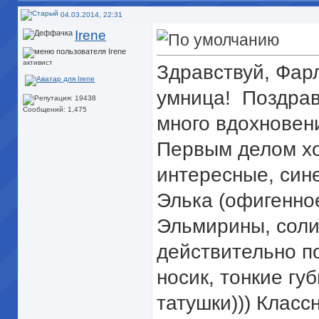
04.03.2014, 22:31
Irene
активист
Здравствуй, Фарл
умница!
Поздрав
Сообщений: 1,475
много вдохновени
Первым делом хо
интересные, син
Элька (офигенное
Эльмирины, соли
действительно по
носик, тонкие гу
татушки))) Класс