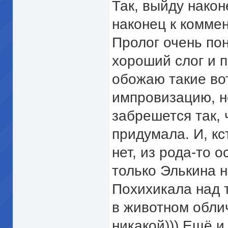
Так, выйду након
наконец к комме
Пролог очень пон
хороший слог и 
обожаю такие во
импровизацию, но
забрешется так, 
придумала. И, кс
нет, из рода-то о
только Элькина н
Похихикала над т
в животном обли
никакой))) Ещё и