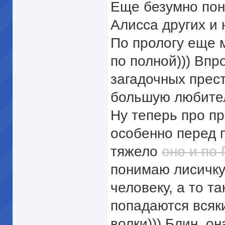
Еще безумно пон
Алисса других и 
По прологу еще 
по полной))) Впр
загадочных прес
большую любител
Ну теперь про пр
особенно перед 
тяжело
оно и по
понимаю лисичку,
человеку, а то та
попадаются всяк
волки))) Блин, 