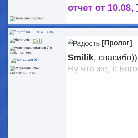
отчет от 10.08,
21.09
[TS2] Великая 
03.03.2014, 21:35
Gift
поколение, отче
[Пролог]
carrion comfort
Smilik
, спасибо))
Завершено:
TS2 
Ну что же, с Бого
Сообщений: 2,233
of life|
,
TS2 - Sing