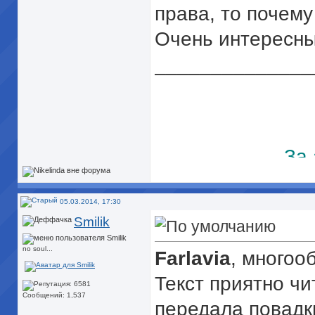
права, то почему
Очень интересны
______________
За 
05.03.2014, 17:30
Smilik
no soul...
Farlavia
, много
Текст приятно ч
Сообщений: 1,537
передала повадки