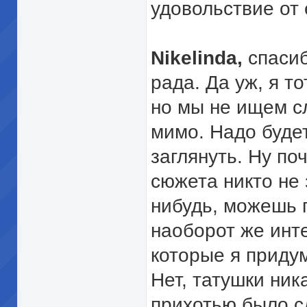
удовольствие от 
Nikelinda,
спасиб
рада. Да уж, я т
но мы не ищем сл
мимо. Надо будет
заглянуть. Ну п
сюжета никто не 
нибудь, можешь п
наоборот же инт
которые я прид
Нет, татушки ник
прихотью было сд