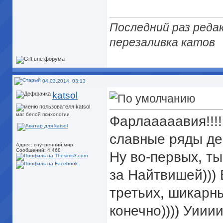
Последний раз редак
перезаливка катов
04.03.2014, 03:13
katsol
маг белой психологии
Фарлааааавия!!!!
славные ряды де
Адрес: внутренний мир
Сообщений: 4,468
Ну во-первых, ты
за Найтвишей)))
третьих, шикарн
конечно)))) Уииии!