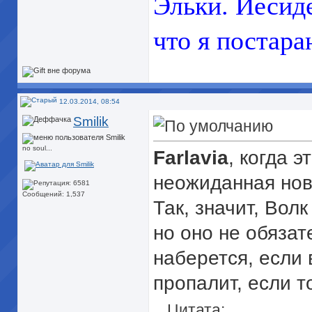
Эльки. Иесиде
что я постара
12.03.2014, 08:54
Smilik
no soul...
Farlavia
, когда 
неожиданная нов
Сообщений: 1,537
Так, значит, Вол
но оно не обязат
наберется, если 
пропалит, если т
Цитата: