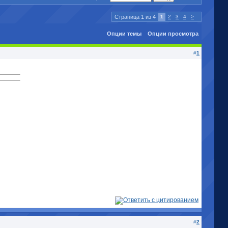
Страница 1 из 4
1
2
3
4
>
Опции темы
Опции просмотра
#
1
#
2