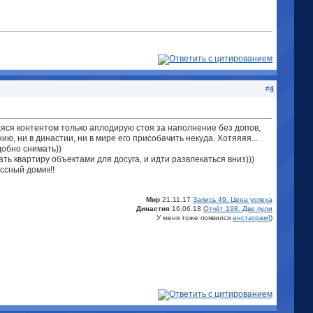
#
4
аяся контентом только аплодирую стоя за наполнение без допов,
ю, ни в династии, ни в мире его присобачить некуда. Хотяяяя...
добно снимать))
ть квартиру объектами для досуга, и идти развлекаться вниз)))
ассный домик!!
Мир
21.11.17
Запись 49. Цена успеха
Династия
16.06.18
Отчёт 198. Две пули
У меня тоже появился
инстаграм
))