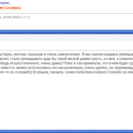
пути...
во Создавать
, 19.09.2016 в
18:01
.
артирка, уютная, хорошая и очень симпатичная. Я как совсем недавно увлёкш
очно стала прикидывать куда бы такой милый домик сунуть, но мне, к сожалени
ибудь второстепенного, очень даже)) Плюс я так прикинула, что в нём будет у
кажется, можно использовать его как развлекуху, очень удобно, не загроможда
го-то из соседей))) В общем, скачала, схожу попробую в игре)) Спасибо за кл