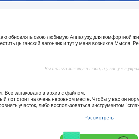
ю обновлять свою любимую Аппалузу, для комфортной жиз
естить цыганский вагончик и тут у меня возникла Мысля
Рез
Вы только заглянули сюда, а у вас уже укра
т. Все запаковано в архив с файлом.
ый лот стоит на очень неровном месте. Чтобы у вас он нор
ровнять участок, либо воспользоваться инструментом "сгла
Рассмотреть