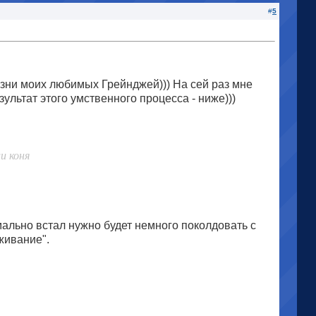
#
5
ни моих любимых Грейнджей))) На сей раз мне
ультат этого умственного процесса - ниже)))
ли коня
мально встал нужно будет немного поколдовать с
живание".