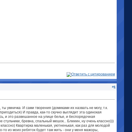
#
6
к, ты умничка
И сами творения (домиками их назвать не могу, т.к.
пригодиться) И правда, как-то скучно выглядит эта одинокая
сь, и это развешанное на улице белье, и беспорядочная
 стульчики, бревна, спальный мешок... Блииин, ну очень классно)))
 классно) Квартирка маленькая, уютненькая, как раз для молодой
-то из моих ребяток будет там жить - они у меня мажоры,