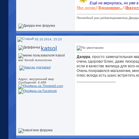
Ещё не вернулась, но уже в 
Мое логово
l
Вдохновение...
l
Искусст
Последний раз редактировалось Даорра
05.10.2014, 15:23
katsol
Даорра
, просто замечательная кв
маг белой психологии
очень здорово! Блин, даже лихорад
если в качестве жилища для кого-н
Очень понравился магазинчик, мне 
плюс всегда есть шанс встретить ко
Адрес: внутренний мир
__________________
Сообщений: 4,468