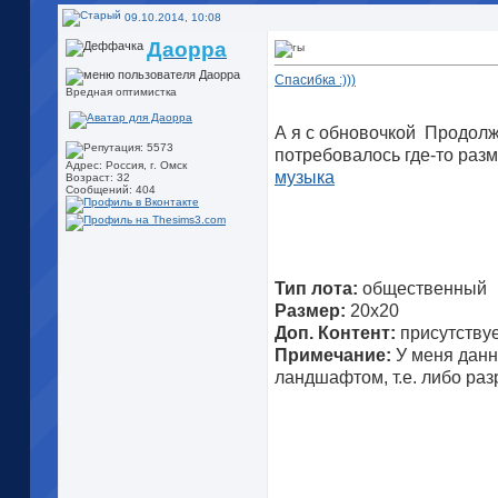
09.10.2014, 10:08
Даорра
Спасибка :)))
Вредная оптимистка
А я с обновочкой
Продолжа
потребовалось где-то разм
Адрес: Россия, г. Омск
музыка
Возраст: 32
Сообщений: 404
Тип лота:
общественный
Размер:
20х20
Доп. Контент:
присутствуе
Примечание:
У меня данн
ландшафтом, т.е. либо раз