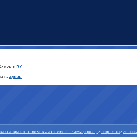
блика в
ВК
нать
здесь
 скины и скриншоты The Sims 3 и The Sims 2 — Симы форева ;)
>
Творчество
>
Авторск