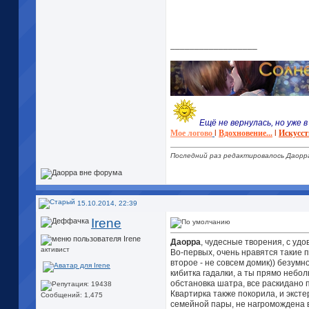
__________________
Ещё не вернулась, но уже в 
Мое логово
l
Вдохновение...
l
Искусст
Последний раз редактировалось Даорра
15.10.2014, 22:39
Irene
Даорра
, чудесные творения, с уд
активист
Во-первых, очень нравятся такие п
второе - не совсем домик)) безумн
кибитка гадалки, а ты прямо небо
обстановка шатра, все раскидано п
Квартирка также покорила, и эксте
Сообщений: 1,475
семейной пары, не нагромождена в