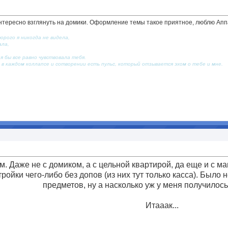
интересно взглянуть на домики. Оформление темы такое приятное, люблю Аппа
орого я никогда не видела,
ала,
я бы все равно чувствовала тебя.
 в каждом коллапсе и сотворении есть пульс, который отзывается эхом о тебе и мне.
ом. Даже не с домиком, а с цельной квартирой, да еще и с м
ройки чего-либо без допов (из них тут только касса). Было
предметов, ну а насколько уж у меня получилось
Итааак...