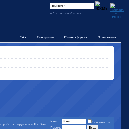
+ Расширенный поиск
Сайт
Регистрация
Правила форума
Пользователи
Имя
Запомнить?
ие работы форумчан
>
The Sims 3
Пароль