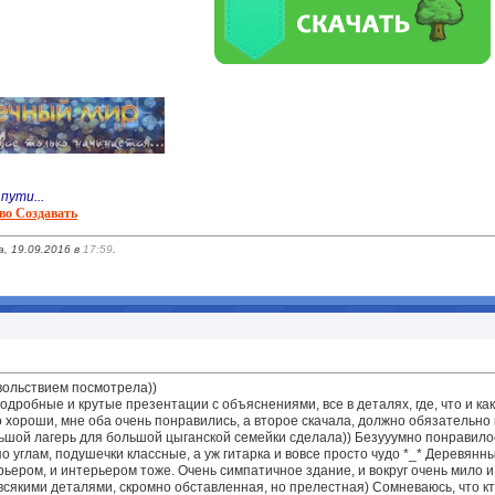
пути...
во Создавать
, 19.09.2016 в
17:59
.
овольствием посмотрела))
одробные и крутые презентации с объяснениями, все в деталях, где, что и ка
о хороши, мне оба очень понравились, а второе скачала, должно обязательно 
льшой лагерь для большой цыганской семейки сделала)) Безууумно понравило
о углам, подушечки классные, а уж гитарка и вовсе просто чудо *_* Деревянные
рьером, и интерьером тоже. Очень симпатичное здание, и вокруг очень мило и
сякими деталями, скромно обставленная, но прелестная) Сомневаюсь, что кто