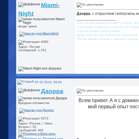
Miami-
Night
Даорра
, с открытием тебя)очень 
__________________
Если бы ты пришёл ко мне с лицом, кот
везде чужая
с голосом, которого я никогда не слыш
я бы все равно узнала тебя.
Даже если бы нас разделяли столетия, 
Где-то между песком и звездной пылью,
Адрес: Логово
Сообщений: 1,701
05.10.2014, 09:54
Даорра
Всем привет. А я с домик
Вредная оптимистка
мой первый опыт пост
Адрес: Россия, г. Омск
Возраст: 32
Сообщений: 404